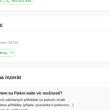
z
491 615 430
ti
nice, 51701
 firmy
a inzerát
účtem na Flekni máte víc možností?
ech odeslaných přihlášek na jednom místě
tavu přihlášky (přijata, pozvánka k pohovoru…)