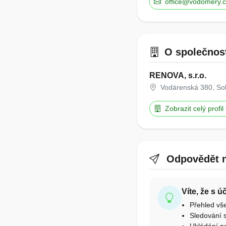
office@vodomery.c
O společnos
RENOVA, s.r.o.
Vodárenská 380, Sol
Zobrazit celý profil
Odpovědět n
Víte, že s 
Přehled vš
Sledování s