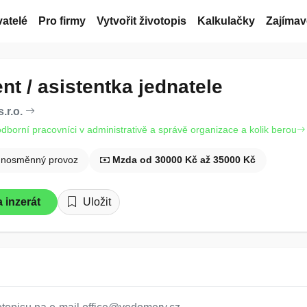
atelé
Pro firmy
Vytvořit životopis
Kalkulačky
Zajímav
nt / asistentka jednatele
.r.o.
odborní pracovníci v administrativě a správě organizace a kolik berou
dnosměnný provoz
Mzda od 30000 Kč až 35000 Kč
 inzerát
Uložit