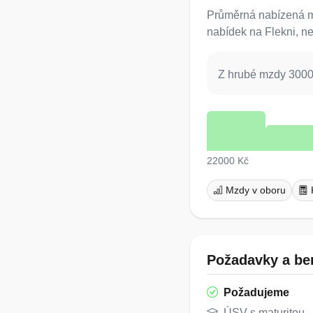
Průměrná nabízená mz
nabídek na Flekni, ne
Z hrubé mzdy 30000
22000 Kč
Mzdy v oboru
Požadavky a ben
Požadujeme
ÚSV s maturitou