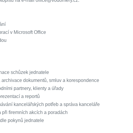
otopisu na e-mail office@vodomery.cz.
ání
prací v Microsoft Office
odou
inace schůzek jednatele
 a archivace dokumentů, smluv a korespondence
ními partnery, klienty a úřady
prezentací a reportů
dnávání kancelářských potřeb a správa kanceláře
 při firemních akcích a poradách
 dle pokynů jednatele