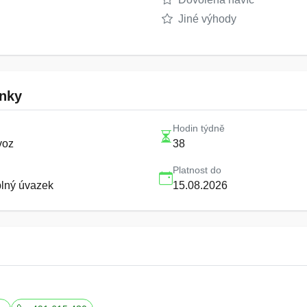
Jiné výhody
nky
Hodin týdně
voz
38
Platnost do
plný úvazek
15.08.2026