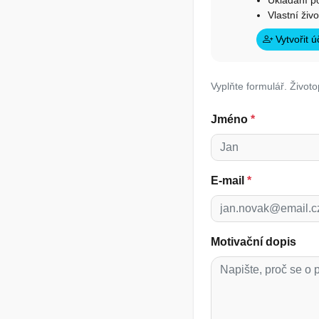
Ukládání p
Vlastní živ
Vytvořit 
Vyplňte formulář. Životo
Jméno
*
E-mail
*
Motivační dopis