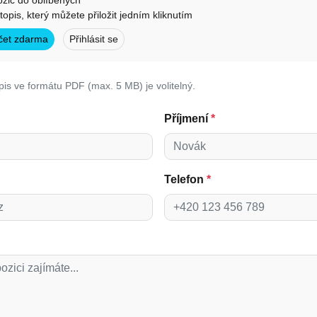
ozic do oblíbených
otopis, který můžete přiložit jedním kliknutím
účet zdarma
Přihlásit se
pis ve formátu PDF (max. 5 MB) je volitelný.
Příjmení
*
Telefon
*