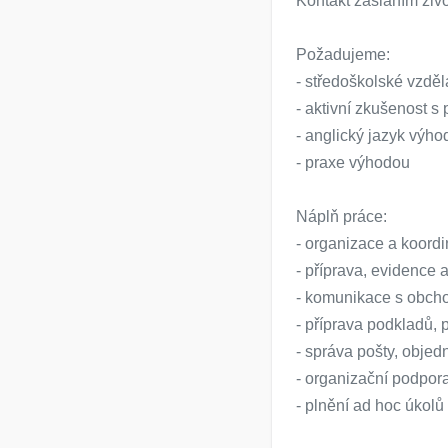
Kontakt zasláním živ
Požadujeme:
- středoškolské vzděl
- aktivní zkušenost s 
- anglický jazyk výh
- praxe výhodou
Náplň práce:
- organizace a koord
- příprava, evidence
- komunikace s obchod
- příprava podkladů, 
- správa pošty, obje
- organizační podpora
- plnění ad hoc úkolů