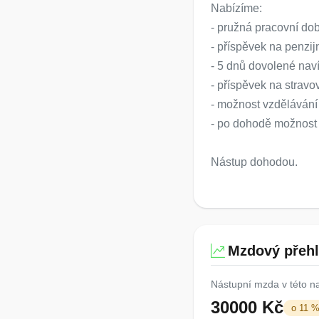
Nabízíme:
- pružná pracovní do
- příspěvek na penzijn
- 5 dnů dovolené nav
- příspěvek na stravo
- možnost vzdělávání
- po dohodě možnost
Nástup dohodou.
Mzdový přeh
Nástupní mzda v této n
30000 Kč
o 11 