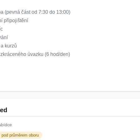
ba (pevná část od 7:30 do 13:00)
í připojištění
íc
vání
 a kurzů
 zkráceného úvazku (6 hod/den)
led
abídce
% pod průměrem oboru