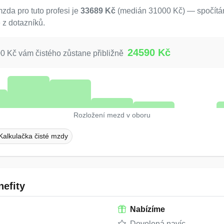
da pro tuto profesi je
33689 Kč
(medián 31000 Kč) — spočítán
 z dotazníků.
24590 Kč
 Kč vám čistého zůstane přibližně
Rozložení mezd v oboru
Kalkulačka čisté mzdy
efity
Nabízíme
Dovolená navíc