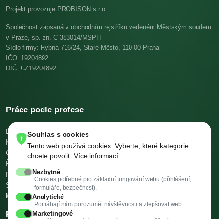
Projekt provozuje PROBISON s.r.o.
Společnost zapsaná v obchodním rejstříku vedeném Městským soudem
v Praze, sp. zn. C 383014/MSPH
Sídlo firmy: Rybná 716/24, Staré Město, 110 00 Praha
IČO: 19204892
DIČ: CZ19204892
Práce podle profese
Dělníci v oblasti výstavby a údržby budov
Pomocní kuchaři
Souhlas s cookies
Kuchaři
Skladníci, obsluha manipulačních vozíků
Tento web používá cookies. Vyberte, které kategorie
Číšníci a servírky
Ostatní uklízeči a pomocníci
chcete povolit.
Více informací
Řidiči nákladních automobilů, tahačů a speciálních vozidel
Nezbytné
Pomocníci v kuchyni
Všeobecní administrativní pracovníci
Cookies potřebné pro základní fungování webu (přihlášení,
Svářeči
Všechny profese →
Platy podle profese →
formuláře, bezpečnost).
Kalkulačky →
Analytické
Pomáhají nám porozumět návštěvnosti a zlepšovat web.
Práce podle města
Marketingové