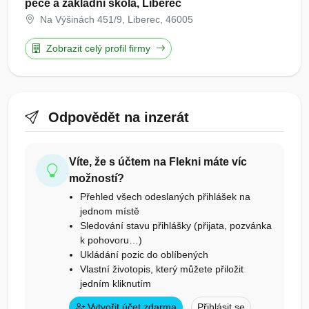
péče a základní škola, Liberec
Na Výšinách 451/9, Liberec, 46005
Zobrazit celý profil firmy
Odpovědět na inzerát
Víte, že s účtem na Flekni máte víc
možností?
Přehled všech odeslaných přihlášek na
jednom místě
Sledování stavu přihlášky (přijata, pozvánka
k pohovoru…)
Ukládání pozic do oblíbených
Vlastní životopis, který můžete přiložit
jedním kliknutím
Vytvořit účet zdarma
Přihlásit se