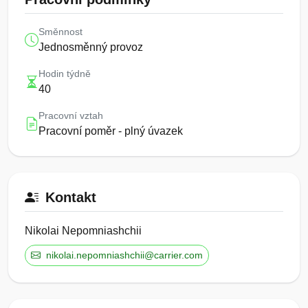
Směnnost
Jednosměnný provoz
Hodin týdně
40
Pracovní vztah
Pracovní poměr - plný úvazek
Kontakt
Nikolai Nepomniashchii
nikolai.nepomniashchii@carrier.com