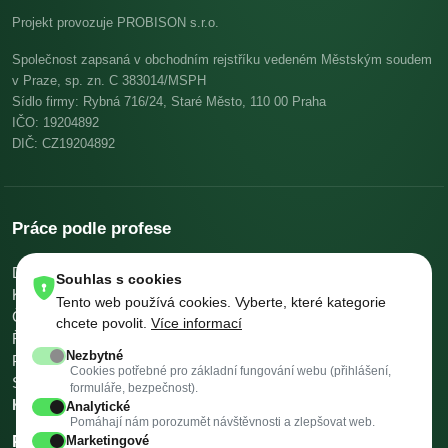
Projekt provozuje PROBISON s.r.o.
Společnost zapsaná v obchodním rejstříku vedeném Městským soudem
v Praze, sp. zn. C 383014/MSPH
Sídlo firmy: Rybná 716/24, Staré Město, 110 00 Praha
IČO: 19204892
DIČ: CZ19204892
Práce podle profese
Dělníci v oblasti výstavby a údržby budov
Pomocní kuchaři
Souhlas s cookies
Kuchaři
Skladníci, obsluha manipulačních vozíků
Tento web používá cookies. Vyberte, které kategorie
Číšníci a servírky
Ostatní uklízeči a pomocníci
chcete povolit.
Více informací
Řidiči nákladních automobilů, tahačů a speciálních vozidel
Nezbytné
Pomocníci v kuchyni
Všeobecní administrativní pracovníci
Cookies potřebné pro základní fungování webu (přihlášení,
Svářeči
Všechny profese →
Platy podle profese →
formuláře, bezpečnost).
Kalkulačky →
Analytické
Pomáhají nám porozumět návštěvnosti a zlepšovat web.
Práce podle města
Marketingové