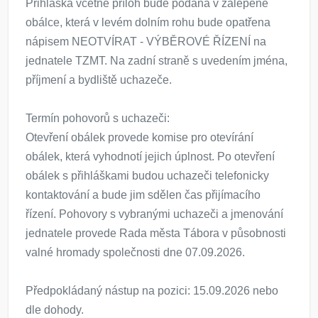
Přihláška včetně příloh bude podána v zalepené
obálce, která v levém dolním rohu bude opatřena
nápisem NEOTVÍRAT - VÝBĚROVÉ ŘÍZENÍ na
jednatele TZMT. Na zadní straně s uvedením jména,
příjmení a bydliště uchazeče.
Termín pohovorů s uchazeči:
Otevření obálek provede komise pro otevírání
obálek, která vyhodnotí jejich úplnost. Po otevření
obálek s přihláškami budou uchazeči telefonicky
kontaktování a bude jim sdělen čas přijímacího
řízení. Pohovory s vybranými uchazeči a jmenování
jednatele provede Rada města Tábora v působnosti
valné hromady společnosti dne 07.09.2026.
Předpokládaný nástup na pozici: 15.09.2026 nebo
dle dohody.