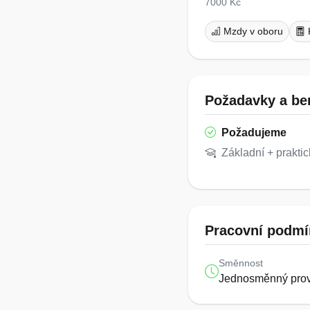
7000 Kč
Mzdy v oboru
Požadavky a ben
Požadujeme
Základní + praktic
Pracovní podmí
Směnnost
Jednosměnný pro