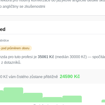
ektora pro hodiny konverzace do jazykové anglické dětské sku
o angličtiny se zkušenostmi
led
abídce
% pod průměrem oboru
da pro tuto profesi je
35061 Kč
(medián 30000 Kč) — spočítán
 z dotazníků.
24590 Kč
 Kč vám čistého zůstane přibližně