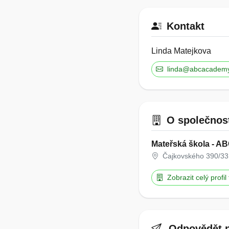
Kontakt
Linda Matejkova
linda@abcacademy
O společnos
Mateřská škola - A
Čajkovského 390/33
Zobrazit celý profil
Odpovědět n