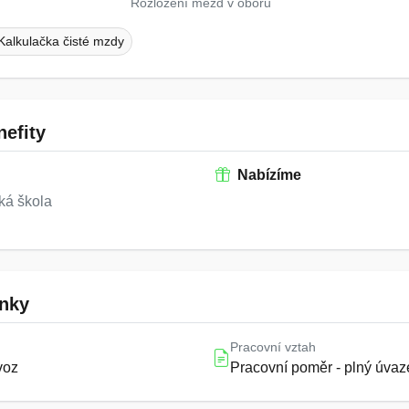
Rozložení mezd v oboru
Kalkulačka čisté mzdy
efity
Nabízíme
ká škola
nky
Pracovní vztah
voz
Pracovní poměr - plný úvaz