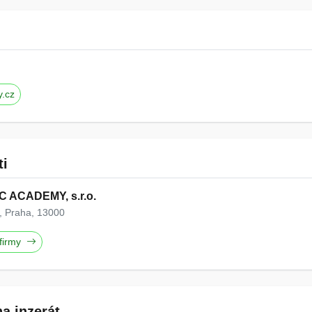
.cz
ti
BC ACADEMY, s.r.o.
, Praha, 13000
 firmy
a inzerát