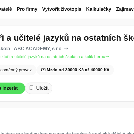
atelé
Pro firmy
Vytvořit životopis
Kalkulačky
Zajímav
i a učitelé jazyků na ostatních š
škola - ABC ACADEMY, s.r.o.
lektoři a učitelé jazyků na ostatních školách a kolik berou
nosměnný provoz
Mzda od 30000 Kč až 40000 Kč
 inzerát
Uložit