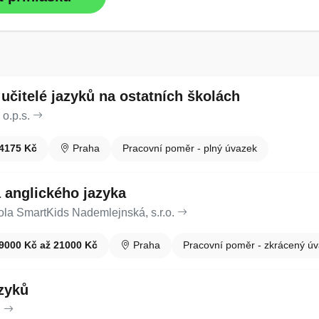
 učitelé jazyků na ostatních školách
o.p.s.
4175 Kč
Praha
Pracovní poměr - plný úvazek
a anglického jazyka
ola SmartKids Nademlejnská, s.r.o.
9000 Kč až 21000 Kč
Praha
Pracovní poměr - zkrácený ú
azyků
.