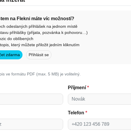
účtem na Flekni máte víc možností?
ech odeslaných přihlášek na jednom místě
tavu přihlášky (přijata, pozvánka k pohovoru…)
ozic do oblíbených
otopis, který můžete přiložit jedním kliknutím
účet zdarma
Přihlásit se
pis ve formátu PDF (max. 5 MB) je volitelný.
Příjmení
*
Telefon
*