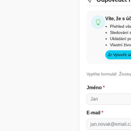
Víte, že s 
Přehled vš
Sledování s
Ukládání p
Vlastní živ
Vytvořit 
Vyplňte formulář. Životo
Jméno
*
E-mail
*