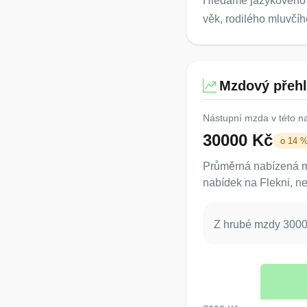
Hledáme jazykového l
věk, rodilého mluvčíh
Mzdový přeh
Nástupní mzda v této n
30000 Kč
o 14 
Průměrná nabízená mz
nabídek na Flekni, ne
Z hrubé mzdy 30000