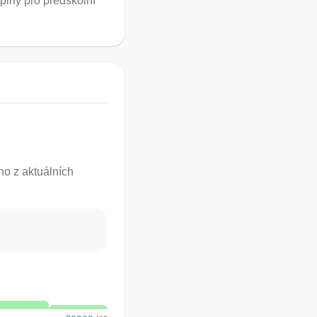
piny pro předškolní
o z aktuálních