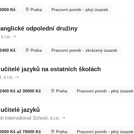
5000 Kč
Praha
Pracovní poměr - plný úvazek
 anglické odpolední družiny
s r.o.
2400 Kč
Praha
Pracovní poměr - zkrácený úvazek
 učitelé jazyků na ostatních školách
 s r.o.
2400 Kč až 30000 Kč
Praha
Pracovní poměr - plný úvazek
 učitelé jazyků
h International School, s.r.o.
0000 Kč až 70000 Kč
Praha
Pracovní poměr - plný úvazek