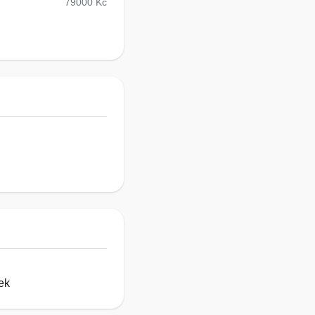
79000 Kč
ek