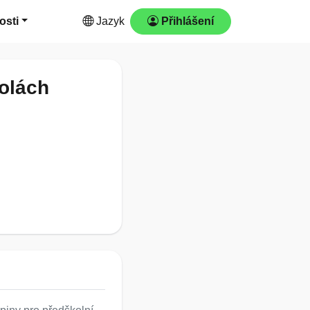
osti
Jazyk
Přihlášení
kolách