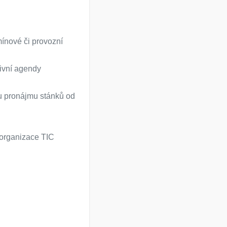
ínové či provozní
tivní agendy
u pronájmu stánků od
 organizace TIC