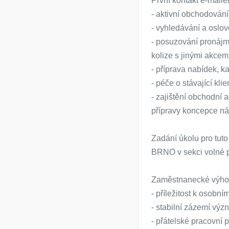
První kontakt e-mail
- aktivní obchodován
- vyhledávání a oslov
- posuzování pronájm
kolize s jinými akcem
- příprava nabídek, k
- péče o stávající kl
- zajištění obchodní
přípravy koncepce ná
Zadání úkolu pro tut
BRNO v sekci volné 
Zaměstnanecké výho
- příležitost k osobním
- stabilní zázemí vý
- přátelské pracovní 