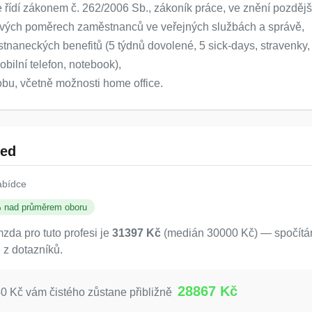
 řídí zákonem č. 262/2006 Sb., zákoník práce, ve znění pozdějš
ových poměrech zaměstnanců ve veřejných službách a správě,
stnaneckých benefitů (5 týdnů dovolené, 5 sick-days, stravenky, 
bilní telefon, notebook),
dobu, včetně možnosti home office.
led
abídce
% nad průměrem oboru
da pro tuto profesi je
31397 Kč
(medián 30000 Kč) — spočítán
 z dotazníků.
28867 Kč
 Kč vám čistého zůstane přibližně