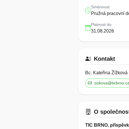
Směnnost
Pružná pracovní 
Platnost do
31.08.2026
Kontakt
Bc. Kateřina Žížková
zizkova@ticbrno.c
O společnos
TIC BRNO, příspěvk