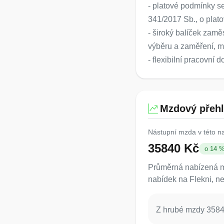
- platové podmínky se
341/2017 Sb., o plat
- široký balíček zamě
výběru a zaměření, mo
- flexibilní pracovní 
Mzdový přeh
Nástupní mzda v této n
35840 Kč
o 14 
Průměrná nabízená mz
nabídek na Flekni, ne
Z hrubé mzdy 35840