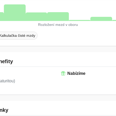
Rozložení mezd v oboru
Kalkulačka čisté mzdy
efity
Nabízíme
turitou)
nky