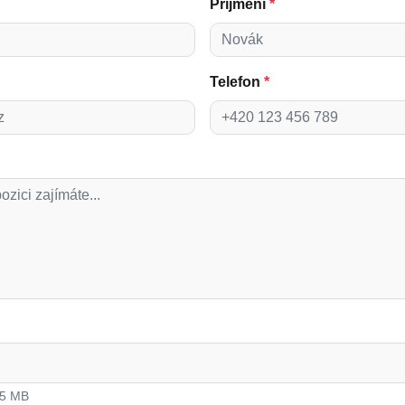
Příjmení
*
Telefon
*
 5 MB