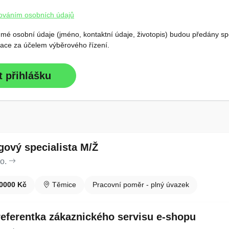
ováním osobních údajů
 mé osobní údaje (jméno, kontaktní údaje, životopis) budou předány s
ace za účelem výběrového řízení.
t přihlášku
gový specialista M/Ž
o.
0000 Kč
Těmice
Pracovní poměr - plný úvazek
/referentka zákaznického servisu e-shopu