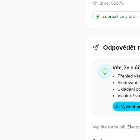
Brno, 65878
Zobrazit celý profil
Odpovědět n
Víte, že s 
Přehled vš
Sledování s
Ukládání p
Vlastní živ
Vytvořit 
Vyplňte formulář. Životo