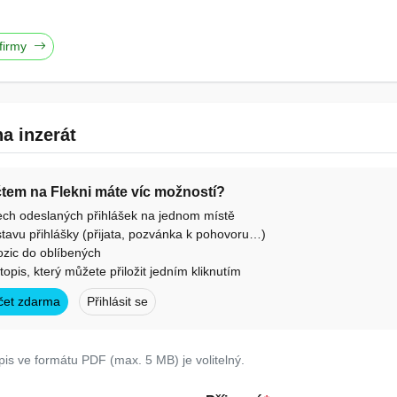
 firmy
a inzerát
účtem na Flekni máte víc možností?
ech odeslaných přihlášek na jednom místě
tavu přihlášky (přijata, pozvánka k pohovoru…)
ozic do oblíbených
otopis, který můžete přiložit jedním kliknutím
účet zdarma
Přihlásit se
pis ve formátu PDF (max. 5 MB) je volitelný.