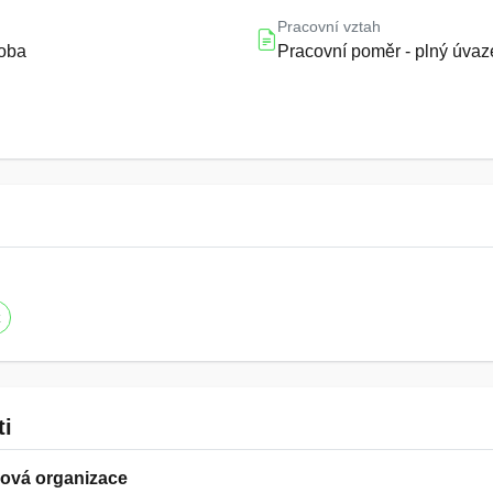
Pracovní vztah
doba
Pracovní poměr - plný úvaz
z
ti
ová organizace