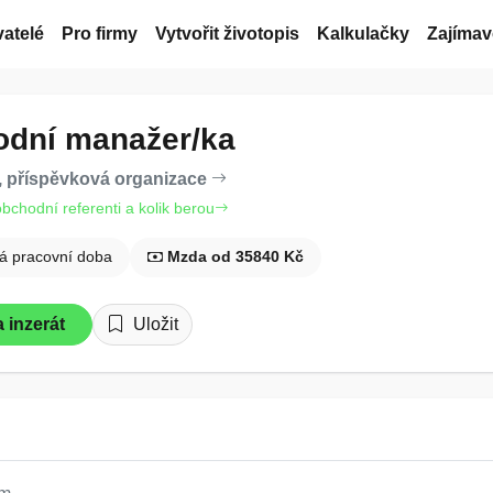
atelé
Pro firmy
Vytvořit životopis
Kalkulačky
Zajímav
dní manažer/ka
 příspěvková organizace
obchodní referenti a kolik berou
á pracovní doba
Mzda od 35840 Kč
 inzerát
Uložit