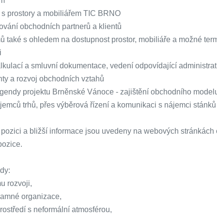
em
í s prostory a mobiliářem TIC BRNO
ování obchodních partnerů a klientů
ů také s ohledem na dostupnost prostor, mobiliáře a možné term
i
alkulací a smluvní dokumentace, vedení odpovídající administra
ienty a rozvoj obchodních vztahů
 agendy projektu Brněnské Vánoce - zajištění obchodního model
jemců trhů, přes výběrová řízení a komunikaci s nájemci stánků
o pozici a bližší informace jsou uvedeny na webových stránkách
pozice.
dy:
u rozvoji,
znamné organizace,
prostředí s neformální atmosférou,