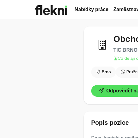
Nabídky práce
Zaměstnav
Obcho
TIC BRNO,
Co dělají 
Brno
Pružn
Odpovědět na
Popis pozice