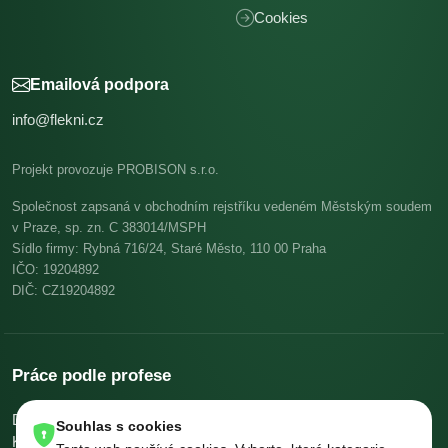
Cookies
Emailová podpora
info@flekni.cz
Projekt provozuje PROBISON s.r.o.
Společnost zapsaná v obchodním rejstříku vedeném Městským soudem
v Praze, sp. zn. C 383014/MSPH
Sídlo firmy: Rybná 716/24, Staré Město, 110 00 Praha
IČO: 19204892
DIČ: CZ19204892
Práce podle profese
Dělníci v oblasti výstavby a údržby budov
Pomocní kuchaři
Souhlas s cookies
Kuchaři
Skladníci, obsluha manipulačních vozíků