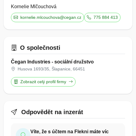
Kornelie Mlčouchová
kornelie.mlcouchova@cegan.cz
775 884 413
O společnosti
Čegan Industries - sociální družstvo
Husova 1693/35, Šlapanice, 66451
Zobrazit celý profil firmy
Odpovědět na inzerát
Víte, že s účtem na Flekni máte víc