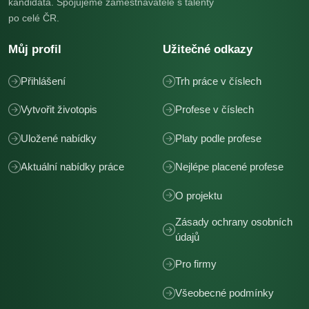
kandidáta. Spojujeme zaměstnavatele s talenty
po celé ČR.
Můj profil
Užitečné odkazy
Přihlášení
Trh práce v číslech
Vytvořit životopis
Profese v číslech
Uložené nabídky
Platy podle profese
Aktuální nabídky práce
Nejlépe placené profese
O projektu
Zásady ochrany osobních
údajů
Pro firmy
Všeobecné podmínky