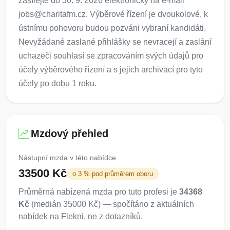
zasílejte do 30. 9. 2026 elektronicky na e-mail
jobs@charitafm.cz. Výběrové řízení je dvoukolové, k
ústnímu pohovoru budou pozváni vybraní kandidáti.
Nevyžádané zaslané přihlášky se nevracejí a zaslání
uchazeči souhlasí se zpracováním svých údajů pro
účely výběrového řízení a s jejich archivací pro tyto
účely po dobu 1 roku.
Mzdový přehled
Nástupní mzda v této nabídce
33500 Kč
o 3 % pod průměrem oboru
Průměrná nabízená mzda pro tuto profesi je
34368
Kč
(medián 35000 Kč) — spočítáno z aktuálních
nabídek na Flekni, ne z dotazníků.