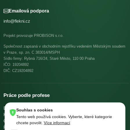
Emailová podpora
info@flekni.cz
Projekt provozuje PROBISON s.r.o.
Společnost zapsaná v obchodním rejstříku vedeném Městským soudem
v Praze, sp. zn. C 383014/MSPH
Sídlo firmy: Rybná 716/24, Staré Město, 110 00 Praha
IČO: 19204892
DIČ: CZ19204892
Práce podle profese
Dělníci v oblasti výstavby a údržby budov
Pomocní kuchaři
Souhlas s cookies
Kuchaři
Skladníci, obsluha manipulačních vozíků
Tento web používá cookies. Vyberte, které kategorie
Číšníci a servírky
Ostatní uklízeči a pomocníci
chcete povolit.
Více informací
Řidiči nákladních automobilů, tahačů a speciálních vozidel