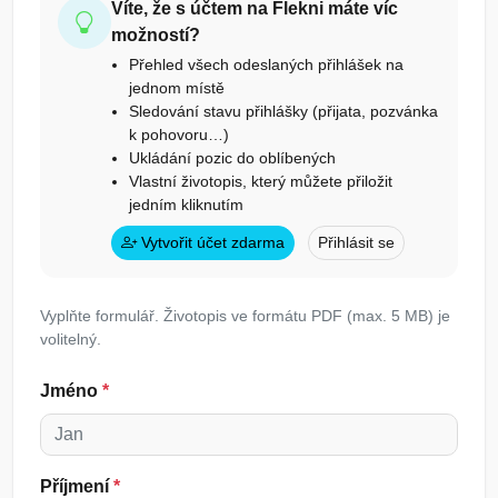
Víte, že s účtem na Flekni máte víc
možností?
Přehled všech odeslaných přihlášek na
jednom místě
Sledování stavu přihlášky (přijata, pozvánka
k pohovoru…)
Ukládání pozic do oblíbených
Vlastní životopis, který můžete přiložit
jedním kliknutím
Vytvořit účet zdarma
Přihlásit se
Vyplňte formulář. Životopis ve formátu PDF (max. 5 MB) je
volitelný.
Jméno
*
Příjmení
*