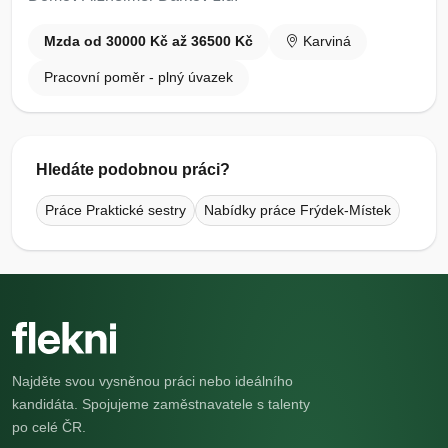
Mzda od 30000 Kč až 36500 Kč
Karviná
Pracovní poměr - plný úvazek
Hledáte podobnou práci?
Práce Praktické sestry
Nabídky práce Frýdek-Místek
Najděte svou vysněnou práci nebo ideálního
kandidáta. Spojujeme zaměstnavatele s talenty
po celé ČR.