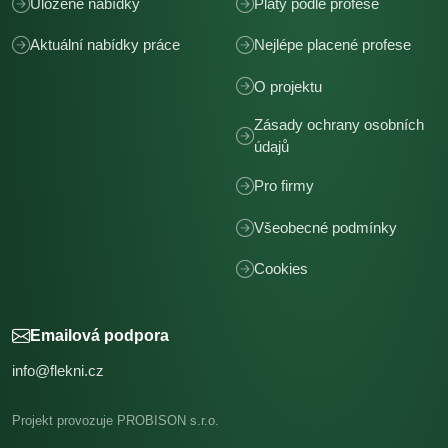
Uložené nabídky
Platy podle profese
Aktuální nabídky práce
Nejlépe placené profese
O projektu
Zásady ochrany osobních
údajů
Pro firmy
Všeobecné podmínky
Cookies
Emailová podpora
info@flekni.cz
Projekt provozuje PROBISON s.r.o.