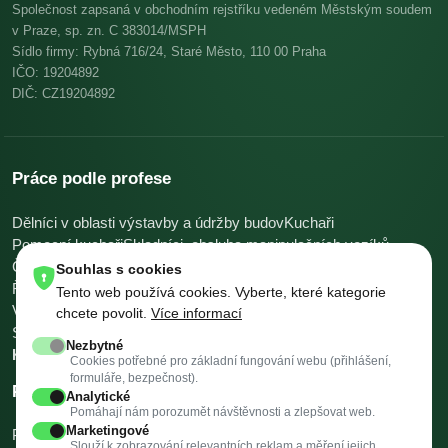
Společnost zapsaná v obchodním rejstříku vedeném Městským soudem
v Praze, sp. zn. C 383014/MSPH
Sídlo firmy: Rybná 716/24, Staré Město, 110 00 Praha
IČO: 19204892
DIČ: CZ19204892
Práce podle profese
Dělníci v oblasti výstavby a údržby budov
Kuchaři
Pomocní kuchaři
Skladníci, obsluha manipulačních vozíků
Číšníci a servírky
Ostatní uklízeči a pomocníci
Souhlas s cookies
Řidiči nákladních automobilů, tahačů a speciálních vozidel
Tento web používá cookies. Vyberte, které kategorie
Všeobecní administrativní pracovníci
Pomocníci v kuchyni
chcete povolit.
Více informací
Svářeči
Všechny profese →
Platy podle profese →
Nezbytné
Kalkulačky →
Cookies potřebné pro základní fungování webu (přihlášení,
formuláře, bezpečnost).
Práce podle města
Analytické
Pomáhají nám porozumět návštěvnosti a zlepšovat web.
Marketingové
Praha
Brno
Ostrava
Plzeň
Valašské Meziříčí
Třinec
Slouží k zobrazování relevantních reklam a měření jejich