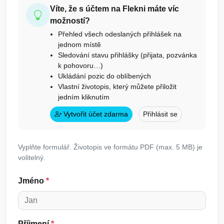
Víte, že s účtem na Flekni máte víc
možností?
Přehled všech odeslaných přihlášek na
jednom místě
Sledování stavu přihlášky (přijata, pozvánka
k pohovoru…)
Ukládání pozic do oblíbených
Vlastní životopis, který můžete přiložit
jedním kliknutím
Vytvořit účet zdarma
Přihlásit se
Vyplňte formulář. Životopis ve formátu PDF (max. 5 MB) je
volitelný.
Jméno
*
Příjmení
*