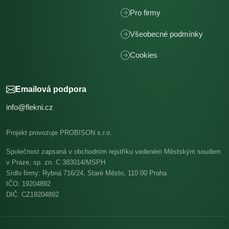
Pro firmy
Všeobecné podmínky
Cookies
Emailová podpora
info@flekni.cz
Projekt provozuje PROBISON s.r.o.
Společnost zapsaná v obchodním rejstříku vedeném Městským soudem
v Praze, sp. zn. C 383014/MSPH
Sídlo firmy: Rybná 716/24, Staré Město, 110 00 Praha
IČO: 19204892
DIČ: CZ19204892