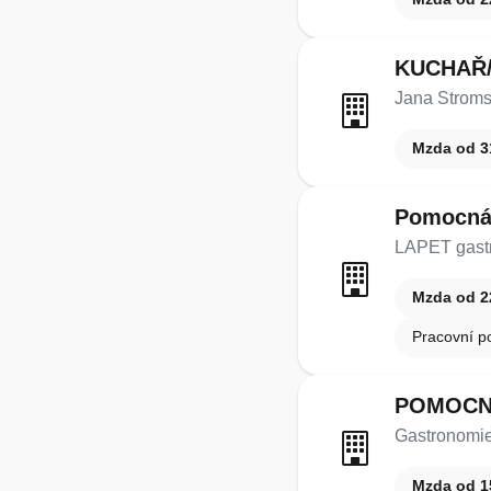
KUCHAŘ/
Jana Strom
Mzda od 3
Pomocná 
LAPET gastro
Mzda od 2
Pracovní p
POMOCNÁ
Gastronomie
Mzda od 1