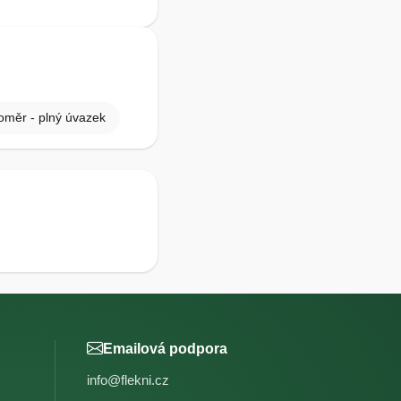
oměr - plný úvazek
Emailová podpora
info@flekni.cz