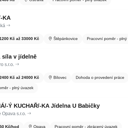
-KA
ská
1200 Kč až 33000 Kč
Štěpánkovice
Pracovní poměr - plný
síla v jídelně
 s.r.o.
2400 Kč až 24000 Kč
Bílovec
Dohoda o provedení práce
oměr - plný úvazek
/-Ý KUCHAŘ/-KA Jídelna U Babičky
 Opava s.r.o.
50 Kč/hod
Opava
Pracovní poměr - zkrácený úvazek