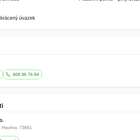
zkrácený úvazek
z
608 86 76 84
ti
o.
 Havířov, 73601