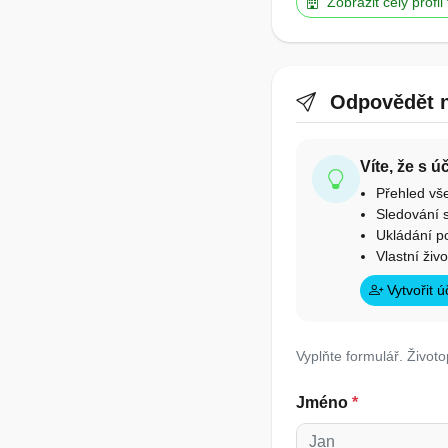
Zobrazit celý profil
Odpovědět n
Víte, že s 
Přehled vš
Sledování s
Ukládání p
Vlastní živ
Vytvořit 
Vyplňte formulář. Životo
Jméno
*