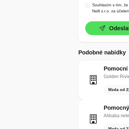
Souhlasím s tím, že
Nelli s.r.o. za účel
Odesla
Podobné nabídky
Pomocní 
Golden Rivie
Mzda od 2
Pomocný 
Alibaba netw
Mzda od 2