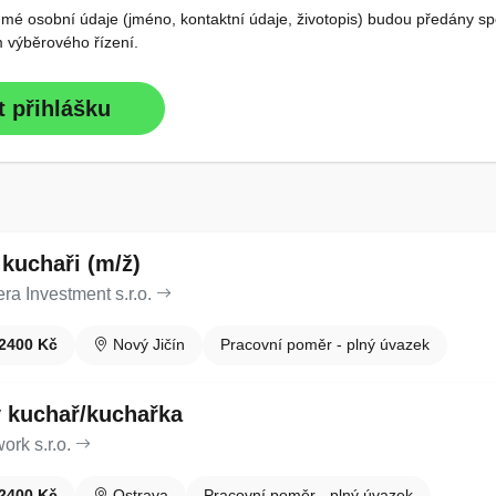
 mé osobní údaje (jméno, kontaktní údaje, životopis) budou předány s
em výběrového řízení.
t přihlášku
kuchaři (m/ž)
ra Investment s.r.o.
2400 Kč
Nový Jičín
Pracovní poměr - plný úvazek
kuchař/kuchařka
ork s.r.o.
2400 Kč
Ostrava
Pracovní poměr - plný úvazek