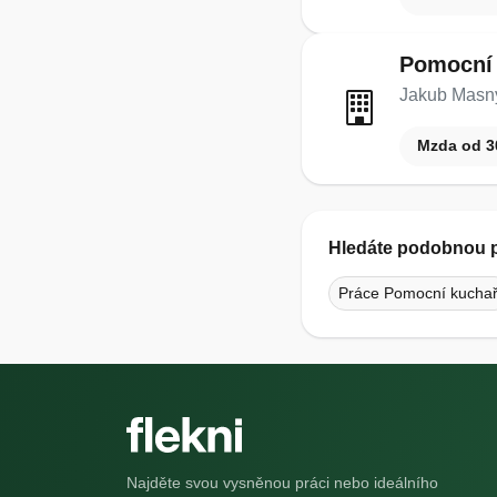
Pomocní 
Jakub Masn
Mzda od 3
Hledáte podobnou p
Práce Pomocní kuchař
Najděte svou vysněnou práci nebo ideálního