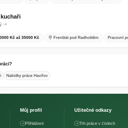
kuchaři
ý
0000 Kč až 35000 Kč
Frenštát pod Radhoštěm
Pracovní p
ráci?
i
Nabídky práce Havířov
Můj profil
Užitečné odkazy
Přihlášení
Trh práce v číslech