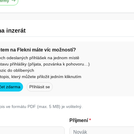
 firmy
a inzerát
účtem na Flekni máte víc možností?
ech odeslaných přihlášek na jednom místě
tavu přihlášky (přijata, pozvánka k pohovoru…)
ozic do oblíbených
otopis, který můžete přiložit jedním kliknutím
účet zdarma
Přihlásit se
pis ve formátu PDF (max. 5 MB) je volitelný.
Příjmení
*