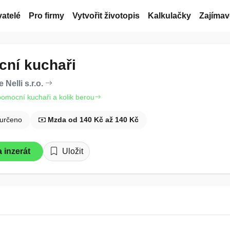
atelé
Pro firmy
Vytvořit životopis
Kalkulačky
Zajímav
ní kuchaři
Nelli s.r.o.
pomocní kuchaři a kolik berou
určeno
Mzda od 140 Kč až 140 Kč
 inzerát
Uložit