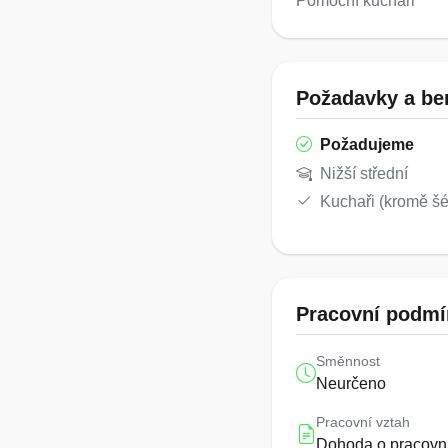
Pomocní kuchaři
Požadavky a ben
Požadujeme
Nižší střední
Kuchaři (kromě šé
Pracovní podmí
Směnnost
Neurčeno
Pracovní vztah
Dohoda o pracovní