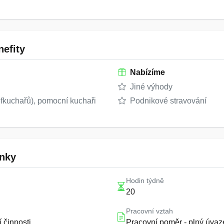
efity
Nabízíme
Jiné výhody
fkuchařů), pomocní kuchaři
Podnikové stravování
nky
Hodin týdně
20
Pracovní vztah
 činnosti
Pracovní poměr - plný úvaz