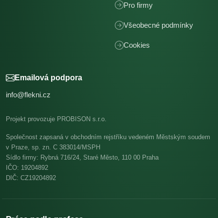
Pro firmy
Všeobecné podmínky
Cookies
Emailová podpora
info@flekni.cz
Projekt provozuje PROBISON s.r.o.
Společnost zapsaná v obchodním rejstříku vedeném Městským soudem
v Praze, sp. zn. C 383014/MSPH
Sídlo firmy: Rybná 716/24, Staré Město, 110 00 Praha
IČO: 19204892
DIČ: CZ19204892