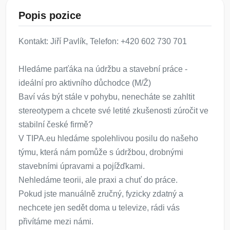
Popis pozice
Kontakt: Jiří Pavlík, Telefon: +420 602 730 701
Hledáme parťáka na údržbu a stavební práce -
ideální pro aktivního důchodce (M/Ž)
Baví vás být stále v pohybu, nenecháte se zahltit
stereotypem a chcete své letité zkušenosti zúročit ve
stabilní české firmě?
V TIPA.eu hledáme spolehlivou posilu do našeho
týmu, která nám pomůže s údržbou, drobnými
stavebními úpravami a pojížďkami.
Nehledáme teorii, ale praxi a chuť do práce.
Pokud jste manuálně zručný, fyzicky zdatný a
nechcete jen sedět doma u televize, rádi vás
přivítáme mezi námi.