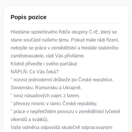
Popis pozice
Hledáme spolehlivého řidiče skupiny C+E, který se
stane součástí našeho týmu. Pokud máte rádi řízení,
nebojíte se práce v zemědělství a hledáte stabilního
zaměstnavatele, rádi Vás přivítáme.
Klidně přiveďte i svého parťáka!
NÁPLŇ: Co Vás čeká?
" rozvoz jednodenní drůbeže po České republice,
Slovensku, Rumunsku a Ukrajině,
" svoz násadových vajec z farem,
" převozy nosnic v rámci České republiky,
" práce v nepřetržitém provozu v zemědělství (včetně
víkendů a svátků).
Vaše odměna odpovídá skutečně odpracovaným