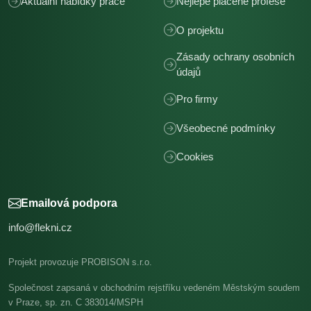
Aktuální nabídky práce
Nejlépe placené profese
O projektu
Zásady ochrany osobních
údajů
Pro firmy
Všeobecné podmínky
Cookies
Emailová podpora
info@flekni.cz
Projekt provozuje PROBISON s.r.o.
Společnost zapsaná v obchodním rejstříku vedeném Městským soudem
v Praze, sp. zn. C 383014/MSPH