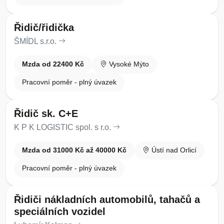
Řidič/řidička
ŠMÍDL s.r.o.
Mzda od 22400 Kč
Vysoké Mýto
Pracovní poměr - plný úvazek
Řidič sk. C+E
K P K LOGISTIC spol. s r.o.
Mzda od 31000 Kč až 40000 Kč
Ústí nad Orlicí
Pracovní poměr - plný úvazek
Řidiči nákladních automobilů, tahačů a
speciálních vozidel