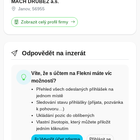
MACH DRŮBEŽ a.s.
Janov, 56955
Zobrazit celý profil firmy
Odpovědět na inzerát
Víte, že s účtem na Flekni máte víc
možností?
Přehled všech odeslaných přihlášek na
jednom místě
Sledování stavu přihlášky (přijata, pozvánka
k pohovoru…)
Ukládání pozic do oblíbených
Vlastní životopis, který můžete přiložit
jedním kliknutím
Vytvořit účet zdarma
Přihlásit se