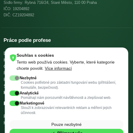
Sídlo firmy: Rybná 716/24, Staré Město, 110 00 Praha
IČO: 19204892
DIČ: CZ19204892
Práce podle profese
Dělníci v oblasti výstavby a údržby budov
Pomocní kuchaři
Souhlas s cookies
Kuchaři
Skladníci, obsluha manipulačních vozíků
Tento web používá cookies. Vyberte, které kategorie
Číšníci a servírky
Ostatní uklízeči a pomocníci
chcete povolit.
Více informací
Řidiči nákladních automobilů, tahačů a speciálních vozidel
Nezbytné
Pomocníci v kuchyni
Všeobecní administrativní pracovníci
Cookies potřebné pro základní fungování webu (přihlášení,
Svářeči
Všechny profese →
Platy podle profese →
formuláře, bezpečnost).
Kalkulačky →
Analytické
Pomáhají nám porozumět návštěvnosti a zlepšovat web.
Práce podle města
Marketingové
Slouží k zobrazování relevantních reklam a měření jejich
účinnosti.
Praha
Brno
Ostrava
Plzeň
Valašské Meziříčí
Třinec
Vysoké Mýto
Kopřivnice
Rožnov pod Radhoštěm
Krnov
Všechna města →
Pouze nezbytné