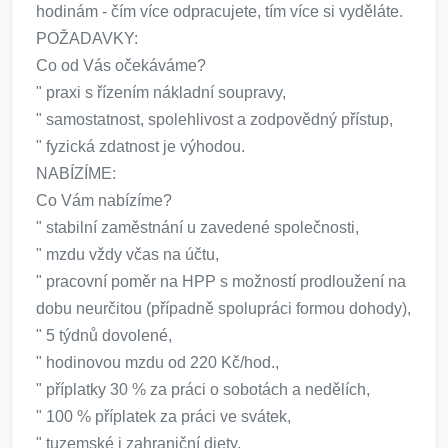
hodinám - čím více odpracujete, tím více si vyděláte.
POŽADAVKY:
Co od Vás očekáváme?
" praxi s řízením nákladní soupravy,
" samostatnost, spolehlivost a zodpovědný přístup,
" fyzická zdatnost je výhodou.
NABÍZÍME:
Co Vám nabízíme?
" stabilní zaměstnání u zavedené společnosti,
" mzdu vždy včas na účtu,
" pracovní poměr na HPP s možností prodloužení na
dobu neurčitou (případně spolupráci formou dohody),
" 5 týdnů dovolené,
" hodinovou mzdu od 220 Kč/hod.,
" příplatky 30 % za práci o sobotách a nedělích,
" 100 % příplatek za práci ve svátek,
" tuzemské i zahraniční diety,