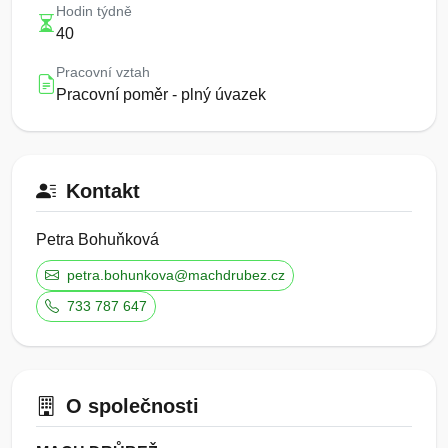
Hodin týdně
40
Pracovní vztah
Pracovní poměr - plný úvazek
Kontakt
Petra Bohuňková
petra.bohunkova@machdrubez.cz
733 787 647
O společnosti