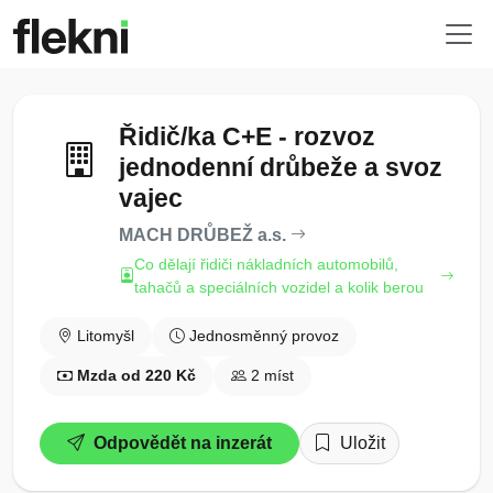
Řidič/ka C+E - rozvoz
jednodenní drůbeže a svoz
vajec
MACH DRŮBEŽ a.s.
Co dělají řidiči nákladních automobilů,
tahačů a speciálních vozidel a kolik berou
Litomyšl
Jednosměnný provoz
Mzda od 220 Kč
2 míst
Odpovědět na inzerát
Uložit