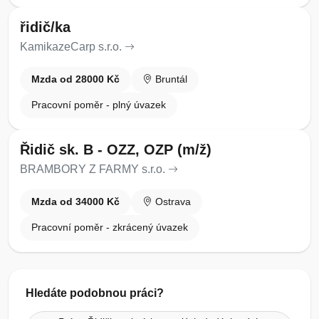
řidič/ka
KamikazeCarp s.r.o.
Mzda od 28000 Kč
Bruntál
Pracovní poměr - plný úvazek
Řidič sk. B - OZZ, OZP (m/ž)
BRAMBORY Z FARMY s.r.o.
Mzda od 34000 Kč
Ostrava
Pracovní poměr - zkrácený úvazek
Hledáte podobnou práci?