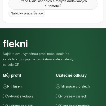
Práce Řidiči osobních a malých dodávkových
automobilů
Nabídky práce Šenov
Najděte svou vysněnou práci nebo ideálního
kandidáta. Spojujeme zaměstnavatele s talenty
po celé ČR.
Můj profil
Užitečné odkazy
Přihlášení
Trh práce v číslech
Vytvořit životopis
Profese v číslech
Uložené nabídky
Platy podle profese