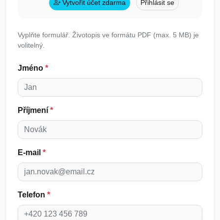
Vytvořit účet zdarma
Přihlásit se
Vyplňte formulář. Životopis ve formátu PDF (max. 5 MB) je
volitelný.
Jméno
*
Příjmení
*
E-mail
*
Telefon
*