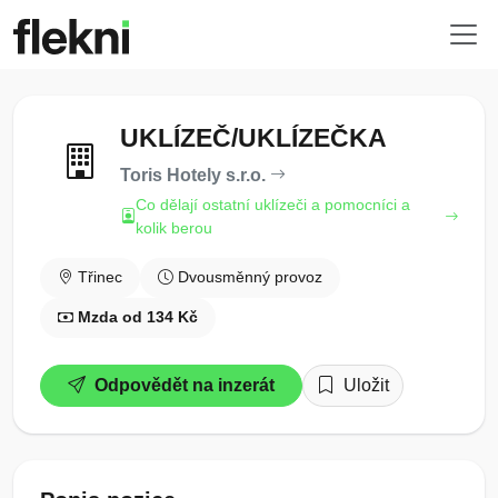
UKLÍZEČ/UKLÍZEČKA
Toris Hotely s.r.o.
Co dělají ostatní uklízeči a pomocníci a
kolik berou
Třinec
Dvousměnný provoz
Mzda od 134 Kč
Odpovědět na inzerát
Uložit