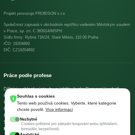
Projekt provozuje PROBISON s.r.o.
Společnost zapsaná v obchodním rejstříku vedeném Městským soudem
v Praze, sp. zn. C 383014/MSPH
Sídlo firmy: Rybná 716/24, Staré Město, 110 00 Praha
IČO: 19204892
DIČ: CZ19204892
Práce podle profese
Dělníci v oblasti výstavby a údržby budov
Pomocní kuchaři
Kuchaři
Skladníci, obsluha manipulačních vozíků
Souhlas s cookies
Číšníci a servírky
Ostatní uklízeči a pomocníci
Tento web používá cookies. Vyberte, které kategorie
Řidiči nákladních automobilů, tahačů a speciálních vozidel
chcete povolit.
Více informací
Pomocníci v kuchyni
Všeobecní administrativní pracovníci
Nezbytné
Svářeči
Všechny profese →
Platy podle profese →
Cookies potřebné pro základní fungování webu (přihlášení,
Kalkulačky →
formuláře, bezpečnost).
Analytické