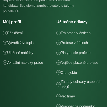
Najděte svou vysněnou práci nebo ideálního
kandidáta. Spojujeme zaměstnavatele s talenty
po celé ČR.
Můj profil
Užitečné odkazy
Přihlášení
Trh práce v číslech
Vytvořit životopis
Profese v číslech
Uložené nabídky
Platy podle profese
Aktuální nabídky práce
Nejlépe placené profese
O projektu
Zásady ochrany osobních
údajů
Pro firmy
Všeobecné podmínky