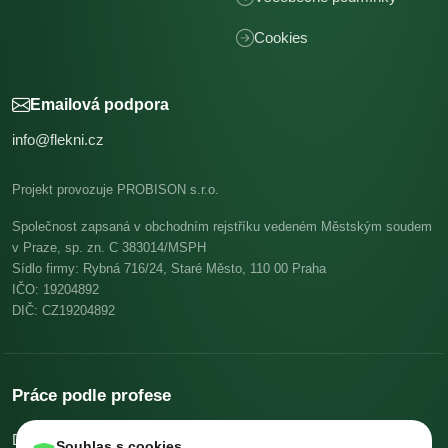
Cookies
Emailová podpora
info@flekni.cz
Projekt provozuje PROBISON s.r.o.
Společnost zapsaná v obchodním rejstříku vedeném Městským soudem
v Praze, sp. zn. C 383014/MSPH
Sídlo firmy: Rybná 716/24, Staré Město, 110 00 Praha
IČO: 19204892
DIČ: CZ19204892
Práce podle profese
Dělníci v oblasti výstavby a údržby budov
Pomocní kuchaři
Souhlas s cookies