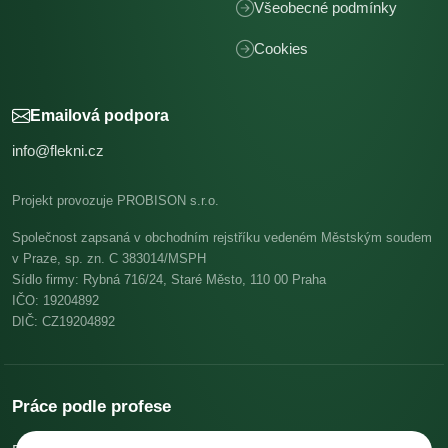
Všeobecné podmínky
Cookies
Emailová podpora
info@flekni.cz
Projekt provozuje PROBISON s.r.o.
Společnost zapsaná v obchodním rejstříku vedeném Městským soudem
v Praze, sp. zn. C 383014/MSPH
Sídlo firmy: Rybná 716/24, Staré Město, 110 00 Praha
IČO: 19204892
DIČ: CZ19204892
Práce podle profese