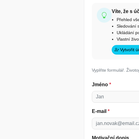
Víte, že s 
Přehled vš
Sledování s
Ukládání p
Vlastní živ
Vytvořit 
Vyplňte formulář. Životo
Jméno
*
E-mail
*
Motivační dopis