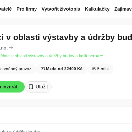
atelé
Pro firmy
Vytvořit životopis
Kalkulačky
Zajímav
ci v oblasti výstavby a údržby bu
r.o.
dělníci v oblasti výstavby a údržby budov a kolik berou
nosměnný provoz
Mzda od 22400 Kč
5 míst
 inzerát
Uložit