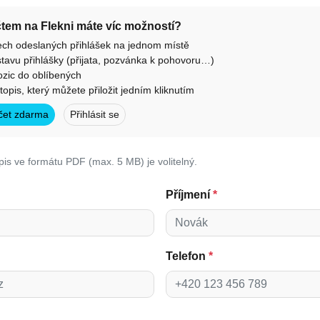
účtem na Flekni máte víc možností?
ech odeslaných přihlášek na jednom místě
tavu přihlášky (přijata, pozvánka k pohovoru…)
ozic do oblíbených
otopis, který můžete přiložit jedním kliknutím
účet zdarma
Přihlásit se
pis ve formátu PDF (max. 5 MB) je volitelný.
Příjmení
*
Telefon
*