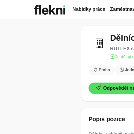
Nabídky práce
Zaměstnav
Dělní
RUTLEX s.
Co dělají 
Praha
Jed
Odpovědět na
Popis pozice