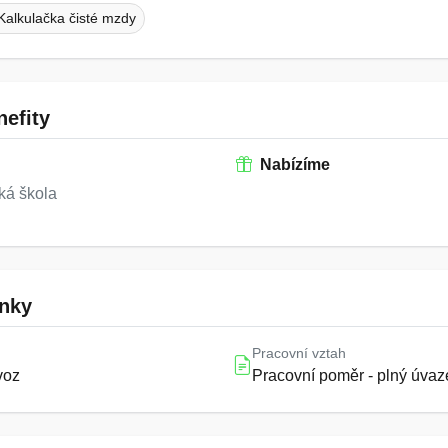
Kalkulačka čisté mzdy
efity
Nabízíme
ká škola
nky
Pracovní vztah
voz
Pracovní poměr - plný úvaz