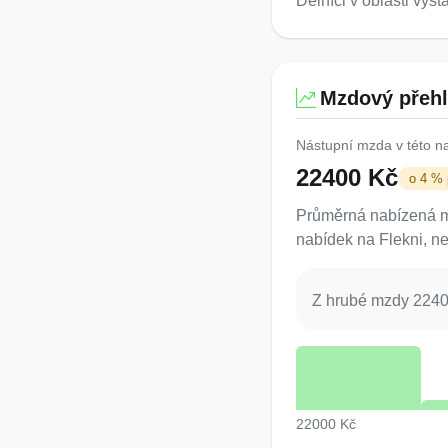
Dělníci v oblasti výs
Mzdový přeh
Nástupní mzda v této n
22400 Kč
o 4 %
Průměrná nabízená mz
nabídek na Flekni, ne
Z hrubé mzdy 22400
22000 Kč