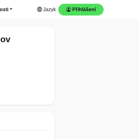
osti
Jazyk
Přihlášení
dov