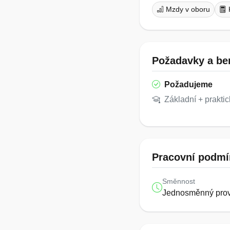
Mzdy v oboru
Požadavky a ben
Požadujeme
Základní + praktic
Pracovní podmí
Směnnost
Jednosměnný pro