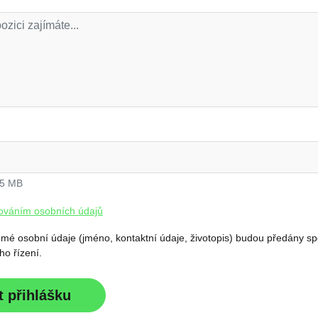
 5 MB
ováním osobních údajů
 mé osobní údaje (jméno, kontaktní údaje, životopis) budou předány sp
o řízení.
t přihlášku