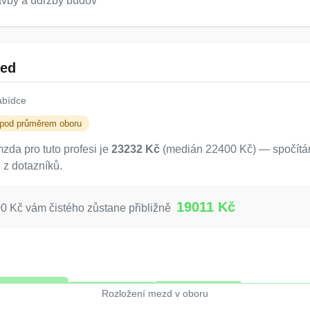
tavby a údržby budov
led
abídce
 pod průměrem oboru
da pro tuto profesi je
23232 Kč
(medián 22400 Kč) — spočítán
 z dotazníků.
19011 Kč
 Kč vám čistého zůstane přibližně
Rozložení mezd v oboru