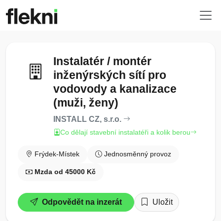
Instalatér / montér
inženýrských sítí pro
vodovody a kanalizace
(muži, ženy)
INSTALL CZ, s.r.o.
Co dělají stavební instalatéři a kolik berou
Frýdek-Místek
Jednosměnný provoz
Mzda od 45000 Kč
Odpovědět na inzerát
Uložit