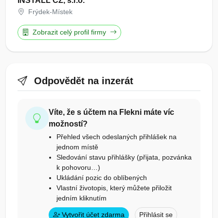
INSTALL CZ, s.r.o.
Frýdek-Místek
Zobrazit celý profil firmy
Odpovědět na inzerát
Víte, že s účtem na Flekni máte víc
možností?
Přehled všech odeslaných přihlášek na
jednom místě
Sledování stavu přihlášky (přijata, pozvánka
k pohovoru…)
Ukládání pozic do oblíbených
Vlastní životopis, který můžete přiložit
jedním kliknutím
Vytvořit účet zdarma
Přihlásit se