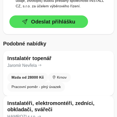
údaje, životopis) budou předány společnosti INSTALL
CZ, s.r.o. za účelem výběrového řízení.
Odeslat přihlášku
Podobné nabídky
Instalatér topenář
Jaromír Nevřela
Mzda od 28000 Kč
Krnov
Pracovní poměr - plný úvazek
Instalatéři, elektromontéři, zedníci,
obkladači, svářeči
HAMROZI s.r.o.