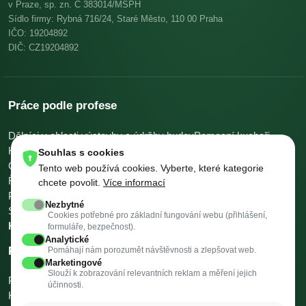
v Praze, sp. zn. C 383014/MSPH
Sídlo firmy: Rybná 716/24, Staré Město, 110 00 Praha
IČO: 19204892
DIČ: CZ19204892
Práce podle profese
Dělníci v oblasti výstavby a údržby budov
Pomocní kuchaři
Kuchaři
Skladníci, obsluha manipulačních vozíků
Souhlas s cookies
Číšníci a servírky
Ostatní uklízeči a pomocníci
Tento web používá cookies. Vyberte, které kategorie
Řidiči nákladních automobilů, tahačů a speciálních vozidel
chcete povolit.
Více informací
Pomocníci v kuchyni
Všeobecní administrativní pracovníci
Nezbytné
Svářeči
Všechny profese →
Platy podle profese →
Cookies potřebné pro základní fungování webu (přihlášení,
Kalkulačky →
formuláře, bezpečnost).
Analytické
Práce podle města
Pomáhají nám porozumět návštěvnosti a zlepšovat web.
Marketingové
Slouží k zobrazování relevantních reklam a měření jejich
Praha
Brno
Ostrava
Plzeň
Valašské Meziříčí
Třinec
Vysoké Mýto
účinnosti.
Kopřivnice
Rožnov pod Radhoštěm
Krnov
Všechna města →