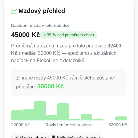
Mzdový přehled
Nástupní mzda v této nabídce
45000 Kč
o 39 % nad průměrem oboru
Průměrná nabízená mzda pro tuto profesi je
32403
Kč
(medián 30000 Kč) — spočítáno z aktuálních
nabídek na Flekni, ne z dotazníků.
Z hrubé mzdy 45000 Kč vám čistého zůstane
35600 Kč
přibližně
22000 Kč
Rozložení mezd v oboru
52000 Kč
Mzdy v oboru
Kalkulačka čisté mzdy