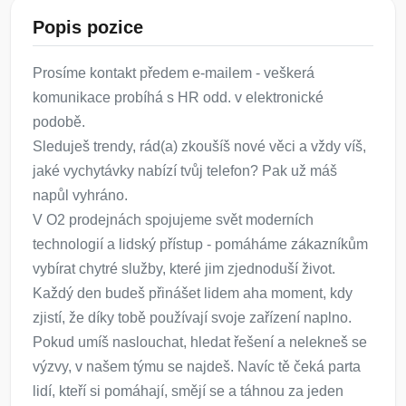
Popis pozice
Prosíme kontakt předem e-mailem - veškerá
komunikace probíhá s HR odd. v elektronické
podobě.
Sleduješ trendy, rád(a) zkoušíš nové věci a vždy víš,
jaké vychytávky nabízí tvůj telefon? Pak už máš
napůl vyhráno.
V O2 prodejnách spojujeme svět moderních
technologií a lidský přístup - pomáháme zákazníkům
vybírat chytré služby, které jim zjednoduší život.
Každý den budeš přinášet lidem aha moment, kdy
zjistí, že díky tobě používají svoje zařízení naplno.
Pokud umíš naslouchat, hledat řešení a nelekneš se
výzvy, v našem týmu se najdeš. Navíc tě čeká parta
lidí, kteří si pomáhají, smějí se a táhnou za jeden