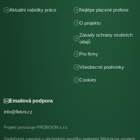
Aktuální nabídky práce
Nejlépe placené profese
O projektu
Zásady ochrany osobních
údajů
Pro firmy
Všeobecné podmínky
Cookies
Emailová podpora
info@flekni.cz
Projekt provozuje PROBISON s.r.o.
Společnost zapsaná v obchodním rejstříku vedeném Městským soudem