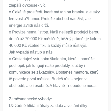
zlepšíš o?kousek víc.
o Čeká tě prostředí, které má tah na branku, ale taky
férovost a?humor. Protože obchod nás živí, ale
energie a?lidi nás drží.
o Provize nemají strop. Naši nejlepší prodejci berou
domů až 70 000 Kč měsíčně, běžný průměr je kolem
40 000 Kč včetně fixu a každý může růst výš.
Jak vypadá nástup u nás:
o Odstartuješ vstupním školením, které ti pomůže
pochopit, jak fungují naše produkty, služby i
komunikace se zákazníky. Dostaneš mentora, který
tě povede první měsíce. Budeš růst - nejen v
obchodě, ale i osobně. A hlavně - nebude to nuda.
Zaměstnanecké výhody:
Už žádné hlídání útraty za data a volíání díky