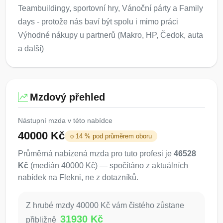
Teambuildingy, sportovní hry, Vánoční párty a Family
days - protože nás baví být spolu i mimo práci
Výhodné nákupy u partnerů (Makro, HP, Čedok, auta
a další)
Mzdový přehled
Nástupní mzda v této nabídce
40000 Kč
o 14 % pod průměrem oboru
Průměrná nabízená mzda pro tuto profesi je
46528
Kč
(medián 40000 Kč) — spočítáno z aktuálních
nabídek na Flekni, ne z dotazníků.
Z hrubé mzdy 40000 Kč vám čistého zůstane
31930 Kč
přibližně