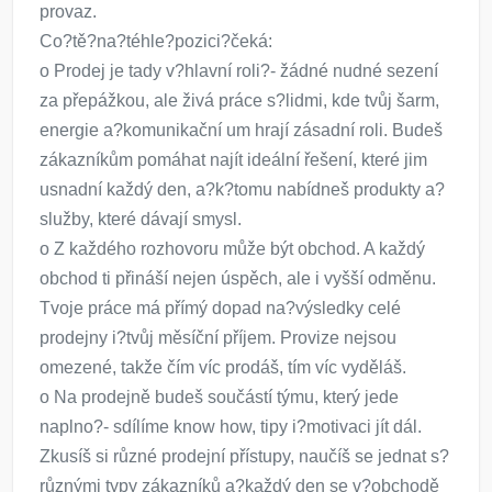
provaz.
Co?tě?na?téhle?pozici?čeká:
o Prodej je tady v?hlavní roli?- žádné nudné sezení
za přepážkou, ale živá práce s?lidmi, kde tvůj šarm,
energie a?komunikační um hrají zásadní roli. Budeš
zákazníkům pomáhat najít ideální řešení, které jim
usnadní každý den, a?k?tomu nabídneš produkty a?
služby, které dávají smysl.
o Z každého rozhovoru může být obchod. A každý
obchod ti přináší nejen úspěch, ale i vyšší odměnu.
Tvoje práce má přímý dopad na?výsledky celé
prodejny i?tvůj měsíční příjem. Provize nejsou
omezené, takže čím víc prodáš, tím víc vyděláš.
o Na prodejně budeš součástí týmu, který jede
naplno?- sdílíme know how, tipy i?motivaci jít dál.
Zkusíš si různé prodejní přístupy, naučíš se jednat s?
různými typy zákazníků a?každý den se v?obchodě