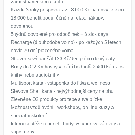
zaměstnaneckému tarifu
Každé 3 roky příspěvěk až 18 000 Kč na nový telefon
18 000 benefit bodů růčně na relax, nákupy,
dovolenou
5 týdnů dovolené pro odpočinek + 3 sick days
Recharge (dlouhodobé volno) - po každých 5 letech
navíc 20 dní placeného volna
Stravenkový paušál 123 Kč/den přímo do výplaty
Body do O2 Knihovny v roční hodnotě 2 400 Kč na e-
knihy nebo audioknihy
Multisport karta - vstupenka do fitka a wellness
Slevová Shell karta - nejvýhodnější ceny na trhu
Zlevněné O2 produkty pro tebe a tvé blízké
Možnost vzdělávání - workshopy, on-line kurzy a
speciální školení
Interní soutěže o benefit body, vstupenky, zájezdy a
super ceny