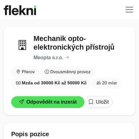
Mechanik opto-
elektronických přístrojů
Meopta s.r.o.
Přerov
Dvousměnný provoz
Mzda od 30000 Kč až 50000 Kč
20 míst
Odpovědět na inzerát
Uložit
Popis pozice