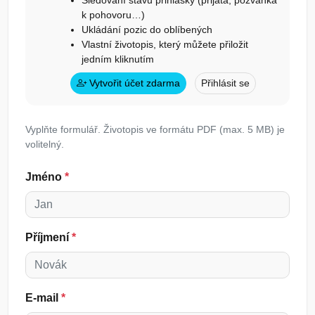
Sledování stavu přihlášky (přijata, pozvánka
k pohovoru…)
Ukládání pozic do oblíbených
Vlastní životopis, který můžete přiložit
jedním kliknutím
Vytvořit účet zdarma
Přihlásit se
Vyplňte formulář. Životopis ve formátu PDF (max. 5 MB) je
volitelný.
Jméno
*
Příjmení
*
E-mail
*