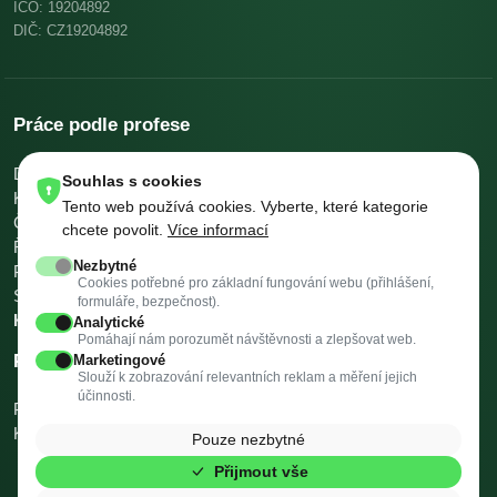
IČO: 19204892
DIČ: CZ19204892
Práce podle profese
Dělníci v oblasti výstavby a údržby budov
Pomocní kuchaři
Souhlas s cookies
Kuchaři
Skladníci, obsluha manipulačních vozíků
Tento web používá cookies. Vyberte, které kategorie
Číšníci a servírky
Ostatní uklízeči a pomocníci
chcete povolit.
Více informací
Řidiči nákladních automobilů, tahačů a speciálních vozidel
Nezbytné
Pomocníci v kuchyni
Všeobecní administrativní pracovníci
Cookies potřebné pro základní fungování webu (přihlášení,
Svářeči
Všechny profese →
Platy podle profese →
formuláře, bezpečnost).
Kalkulačky →
Analytické
Pomáhají nám porozumět návštěvnosti a zlepšovat web.
Práce podle města
Marketingové
Slouží k zobrazování relevantních reklam a měření jejich
účinnosti.
Praha
Brno
Ostrava
Plzeň
Valašské Meziříčí
Třinec
Vysoké Mýto
Kopřivnice
Rožnov pod Radhoštěm
Krnov
Všechna města →
Pouze nezbytné
Přijmout vše