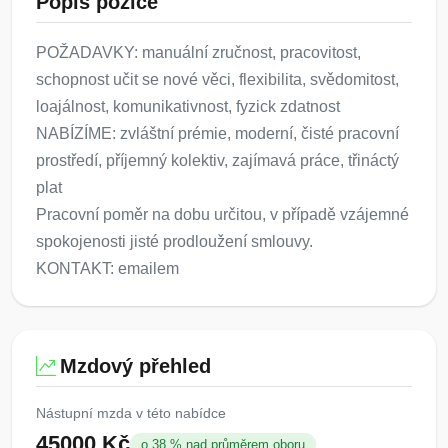
Popis pozice
POŽADAVKY: manuální zručnost, pracovitost,
schopnost učit se nové věci, flexibilita, svědomitost,
loajálnost, komunikativnost, fyzick zdatnost
NABÍZÍME: zvláštní prémie, moderní, čisté pracovní
prostředí, příjemný kolektiv, zajímavá práce, třináctý
plat
Pracovní poměr na dobu určitou, v případě vzájemné
spokojenosti jisté prodloužení smlouvy.
KONTAKT: emailem
Mzdový přehled
Nástupní mzda v této nabídce
45000 Kč
o 38 % nad průměrem oboru