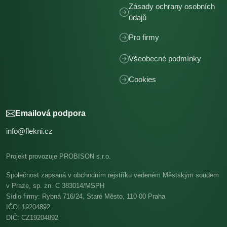
Zásady ochrany osobních
údajů
Pro firmy
Všeobecné podmínky
Cookies
Emailová podpora
info@flekni.cz
Projekt provozuje PROBISON s.r.o.
Společnost zapsaná v obchodním rejstříku vedeném Městským soudem
v Praze, sp. zn. C 383014/MSPH
Sídlo firmy: Rybná 716/24, Staré Město, 110 00 Praha
IČO: 19204892
DIČ: CZ19204892