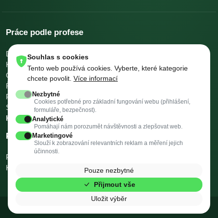
Práce podle profese
Dělníci v oblasti výstavby a údržby budov
Pomocní kuchaři
Souhlas s cookies
Kuchaři
Skladníci, obsluha manipulačních vozíků
Tento web používá cookies. Vyberte, které kategorie
Číšníci a servírky
Ostatní uklízeči a pomocníci
chcete povolit.
Více informací
Řidiči nákladních automobilů, tahačů a speciálních vozidel
Nezbytné
Pomocníci v kuchyni
Všeobecní administrativní pracovníci
Cookies potřebné pro základní fungování webu (přihlášení,
Svářeči
Všechny profese →
Platy podle profese →
formuláře, bezpečnost).
Kalkulačky →
Analytické
Pomáhají nám porozumět návštěvnosti a zlepšovat web.
Práce podle města
Marketingové
Slouží k zobrazování relevantních reklam a měření jejich
účinnosti.
Praha
Brno
Ostrava
Plzeň
Valašské Meziříčí
Třinec
Vysoké Mýto
Kopřivnice
Rožnov pod Radhoštěm
Krnov
Všechna města →
Pouze nezbytné
Přijmout vše
Uložit výběr
© 2026 Flekni. Všechna práva vyhrazena.
v2.3 (f50d58f · 02.08.2026)