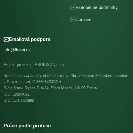
Všeobecné podmínky
Cookies
Emailová podpora
info@flekni.cz
Projekt provozuje PROBISON s.r.o.
Společnost zapsaná v obchodním rejstříku vedeném Městským soudem
v Praze, sp. zn. C 383014/MSPH
Sídlo firmy: Rybná 716/24, Staré Město, 110 00 Praha
IČO: 19204892
DIČ: CZ19204892
Práce podle profese