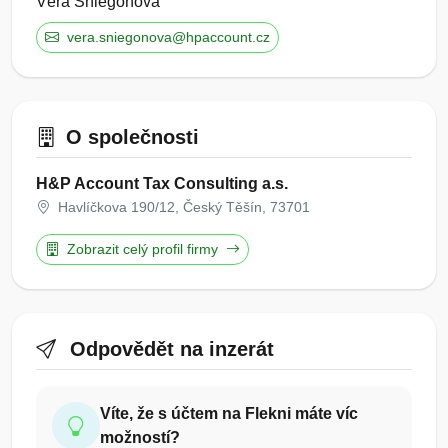
Věra Sniegoňová
vera.sniegonova@hpaccount.cz
O společnosti
H&P Account Tax Consulting a.s.
Havlíčkova 190/12, Český Těšín, 73701
Zobrazit celý profil firmy
Odpovědět na inzerát
Víte, že s účtem na Flekni máte víc
možností?