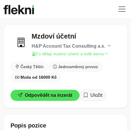
Mzdoví účetní
H&P Account Tax Consulting a.s.
Co dělají mzdoví účetní a kolik berou
Český Těšín
Jednosměnný provoz
Mzda od 16000 Kč
Odpovědět na inzerát
Uložit
Popis pozice