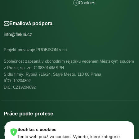
Cookies
Emailová podpora
info@flekni.cz
Projekt provozuje PROBISON s.r.o.
Společnost zapsaná v obchodním rejstříku vedeném Městským soudem
v Praze, sp. zn. C 383014/MSPH
Sídlo firmy: Rybná 716/24, Staré Město, 110 00 Praha
IČO: 19204892
DIČ: CZ19204892
Práce podle profese
Dělníci v oblasti výstavby a údržby budov
Pomocní kuchaři
Souhlas s cookies
Kuchaři
Skladníci, obsluha manipulačních vozíků
Tento web používá cookies. Vyberte, které kategorie