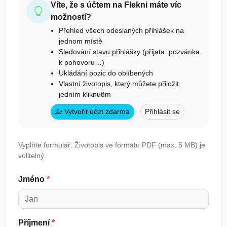
Víte, že s účtem na Flekni máte víc
možností?
Přehled všech odeslaných přihlášek na
jednom místě
Sledování stavu přihlášky (přijata, pozvánka
k pohovoru…)
Ukládání pozic do oblíbených
Vlastní životopis, který můžete přiložit
jedním kliknutím
Vytvořit účet zdarma
Přihlásit se
Vyplňte formulář. Životopis ve formátu PDF (max. 5 MB) je
volitelný.
Jméno
*
Příjmení
*