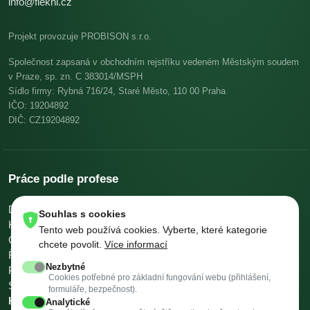
info@flekni.cz
Projekt provozuje PROBISON s.r.o.
Společnost zapsaná v obchodním rejstříku vedeném Městským soudem
v Praze, sp. zn. C 383014/MSPH
Sídlo firmy: Rybná 716/24, Staré Město, 110 00 Praha
IČO: 19204892
DIČ: CZ19204892
Práce podle profese
Dělníci v oblasti výstavby a údržby budov
Pomocní kuchaři
Souhlas s cookies
Kuchaři
Skladníci, obsluha manipulačních vozíků
Tento web používá cookies. Vyberte, které kategorie
Číšníci a servírky
Ostatní uklízeči a pomocníci
chcete povolit.
Více informací
Řidiči nákladních automobilů, tahačů a speciálních vozidel
Nezbytné
Pomocníci v kuchyni
Všeobecní administrativní pracovníci
Cookies potřebné pro základní fungování webu (přihlášení,
Svářeči
Všechny profese →
Platy podle profese →
formuláře, bezpečnost).
Kalkulačky →
Analytické