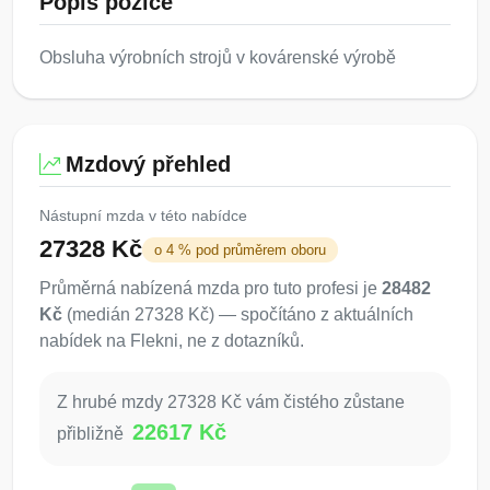
Popis pozice
Obsluha výrobních strojů v kovárenské výrobě
Mzdový přehled
Nástupní mzda v této nabídce
27328 Kč
o 4 % pod průměrem oboru
Průměrná nabízená mzda pro tuto profesi je
28482
Kč
(medián 27328 Kč) — spočítáno z aktuálních
nabídek na Flekni, ne z dotazníků.
Z hrubé mzdy 27328 Kč vám čistého zůstane
22617 Kč
přibližně