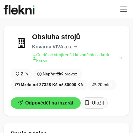
Obsluha strojů
Kovárna VIVA a.s.
Co dělají strojírenští kovodělníci a kolik
berou
Zlín
Nepřetržitý provoz
Mzda od 27328 Kč až 30000 Kč
20 míst
Odpovědět na inzerát
Uložit