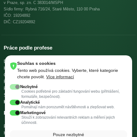
v Praze, sp. zn. C 383014/MSPH
Sídlo firmy: Rybná 716/24, Staré Město, 110 00 Praha
IČO: 19204892
DIČ: CZ19204892
Práce podle profese
Dělníci v oblasti výstavby a údržby budov
Pomocní kuchaři
Souhlas s cookies
Kuchaři
Skladníci, obsluha manipulačních vozíků
Tento web používá cookies. Vyberte, které kategorie
Číšníci a servírky
Ostatní uklízeči a pomocníci
chcete povolit.
Více informací
Řidiči nákladních automobilů, tahačů a speciálních vozidel
Nezbytné
Pomocníci v kuchyni
Všeobecní administrativní pracovníci
Cookies potřebné pro základní fungování webu (přihlášení,
Svářeči
Všechny profese →
Platy podle profese →
formuláře, bezpečnost).
Kalkulačky →
Analytické
Pomáhají nám porozumět návštěvnosti a zlepšovat web.
Práce podle města
Marketingové
Slouží k zobrazování relevantních reklam a měření jejich
účinnosti.
Praha
Brno
Ostrava
Plzeň
Valašské Meziříčí
Třinec
Vysoké Mýto
Kopřivnice
Rožnov pod Radhoštěm
Krnov
Všechna města →
Pouze nezbytné