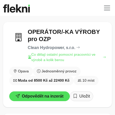
OPERÁTOR/-KA VÝROBY
pro OZP
Clean Hydropower, s.r.o.
Co dělají ostatní pomocní pracovníci ve
výrobě a kolik berou
Opava
Jednosměnný provoz
Mzda od 8500 Kč až 22400 Kč
10 míst
Odpovědět na inzerát
Uložit