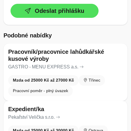
Odeslat přihlášku
Podobné nabídky
Pracovník/pracovnice lahůdkářské
kusové výroby
GASTRO - MENU EXPRESS a.s.
Mzda od 25000 Kč až 27000 Kč
Třinec
Pracovní poměr - plný úvazek
Expedient/ka
Pekařství Velička s.r.o.
Mzda od 25000 Kč až 30000 Kč
Ostrava