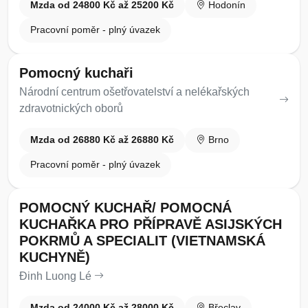
Mzda od 24800 Kč až 25200 Kč
Hodonín
Pracovní poměr - plný úvazek
Pomocný kuchaři
Národní centrum ošetřovatelství a nelékařských
zdravotnických oborů
Mzda od 26880 Kč až 26880 Kč
Brno
Pracovní poměr - plný úvazek
POMOCNÝ KUCHAŘ/ POMOCNÁ
KUCHAŘKA PRO PŘÍPRAVĚ ASIJSKÝCH
POKRMŮ A SPECIALIT (VIETNAMSKÁ
KUCHYNĚ)
Đinh Luong Lé
Mzda od 24000 Kč až 28000 Kč
Břeclav