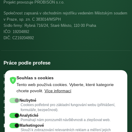
Projekt provozuje PROBISON s.r.o.
Společnost zapsaná v obchodním rejstříku vedeném Městským soudem
v Praze, sp. zn. C 383014/MSPH
Sídlo firmy: Rybná 716/24, Staré Město, 110 00 Praha
IČO: 19204892
DIČ: CZ19204892
Práce podle profese
Dělníci v oblasti výstavby a údržby budov
Pomocní kuchaři
Souhlas s cookies
Kuchaři
Skladníci, obsluha manipulačních vozíků
Tento web používá cookies. Vyberte, které kategorie
Číšníci a servírky
Ostatní uklízeči a pomocníci
chcete povolit.
Více informací
Řidiči nákladních automobilů, tahačů a speciálních vozidel
Nezbytné
Pomocníci v kuchyni
Všeobecní administrativní pracovníci
Cookies potřebné pro základní fungování webu (přihlášení,
Svářeči
Všechny profese →
Platy podle profese →
formuláře, bezpečnost).
Kalkulačky →
Analytické
Pomáhají nám porozumět návštěvnosti a zlepšovat web.
Práce podle města
Marketingové
Slouží k zobrazování relevantních reklam a měření jejich