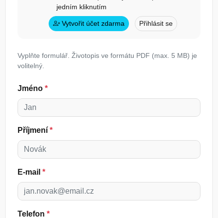
jedním kliknutím
Vytvořit účet zdarma
Přihlásit se
Vyplňte formulář. Životopis ve formátu PDF (max. 5 MB) je
volitelný.
Jméno
*
Příjmení
*
E-mail
*
Telefon
*