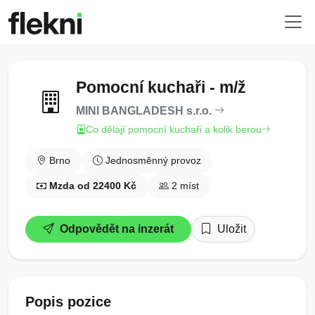
Pomocní kuchaři - m/ž
MINI BANGLADESH s.r.o.
Co dělají pomocní kuchaři a kolik berou
Brno
Jednosměnný provoz
Mzda od 22400 Kč
2 míst
Odpovědět na inzerát
Uložit
Popis pozice