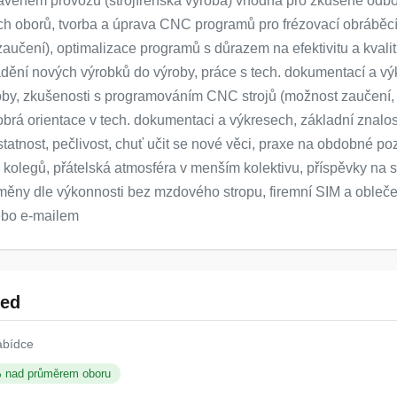
veném provozu (strojírenská výroba) vhodná pro zkušené odbor
ch oborů, tvorba a úprava CNC programů pro frézovací obráběcí
čení), optimalizace programů s důrazem na efektivitu a kvalit
ádění nových výrobků do výroby, práce s tech. dokumentací a výk
by, zkušenosti s programováním CNC strojů (možnost zaučení
brá orientace v tech. dokumentaci a výkresech, základní znalos
atnost, pečlivost, chuť učit se nové věci, praxe na obdobné po
olegů, přátelská atmosféra v menším kolektivu, příspěvky na st
ěny dle výkonnosti bez mzdového stropu, firemní SIM a oblečení
nebo e-mailem
led
abídce
% nad průměrem oboru