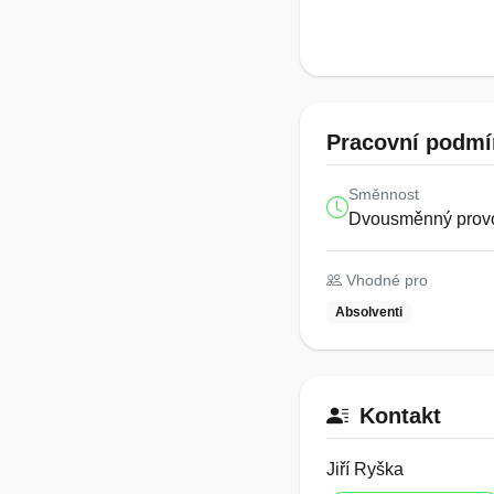
Pracovní podmí
Směnnost
Dvousměnný prov
Vhodné pro
Absolventi
Kontakt
Jiří Ryška