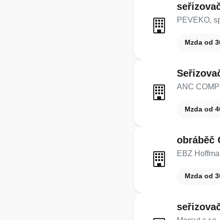
seřizova
PEVEKO, spol
Mzda od 3
Seřizovač
ANC COMPO
Mzda od 4
obráběč
EBZ Hoffman
Mzda od 3
seřizova