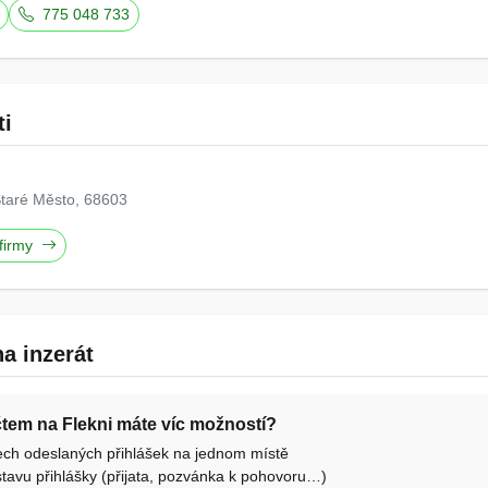
775 048 733
ti
taré Město, 68603
 firmy
a inzerát
účtem na Flekni máte víc možností?
ech odeslaných přihlášek na jednom místě
tavu přihlášky (přijata, pozvánka k pohovoru…)