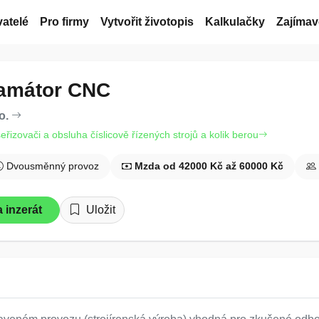
atelé
Pro firmy
Vytvořit životopis
Kalkulačky
Zajímav
amátor CNC
o.
seřizovači a obsluha číslicově řízených strojů a kolik berou
Dvousměnný provoz
Mzda od 42000 Kč až 60000 Kč
 inzerát
Uložit