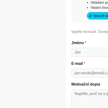
Ukládání p
Vlastní živ
Vytvořit 
Vyplňte formulář. Životo
Jméno
*
E-mail
*
Motivační dopis