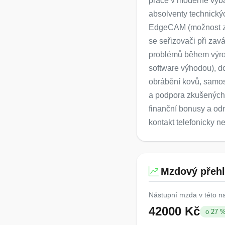
práce v moderně vyba
absolventy technický
EdgeCAM (možnost zau
se seřizovači při zav
problémů během výro
software výhodou), do
obrábění kovů, samost
a podpora zkušených k
finanční bonusy a odm
kontakt telefonicky 
Mzdový přeh
Nástupní mzda v této n
42000 Kč
o 27 