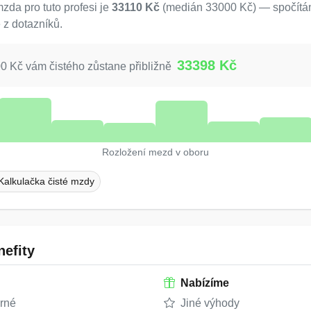
da pro tuto profesi je
33110 Kč
(medián 33000 Kč) — spočítán
 z dotazníků.
33398 Kč
 Kč vám čistého zůstane přibližně
Rozložení mezd v oboru
Kalkulačka čisté mzdy
efity
Nabízíme
orné
Jiné výhody