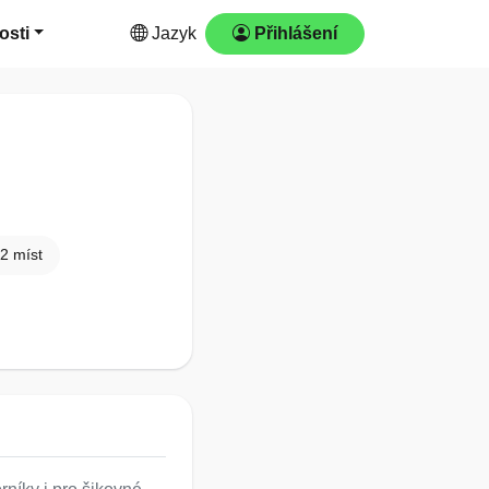
osti
Jazyk
Přihlášení
2 míst