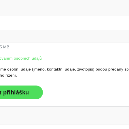
 5 MB
ováním osobních údajů
 mé osobní údaje (jméno, kontaktní údaje, životopis) budou předány spo
o řízení.
t přihlášku