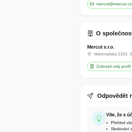
mercut@mercut.cz
O společnos
Mercut s.r.o.
Velehradská 2162, S
Zobrazit celý profil
Odpovědět n
Víte, že s 
Přehled vš
Sledování s