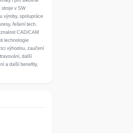
níky i pro šikovné
 stroje v SW
u výroby, spolupráce
resy, řešení tech.
, znalost CAD/CAM
ti technologie
zici výhodou, zaučení
ravování, další
 a další benefity,