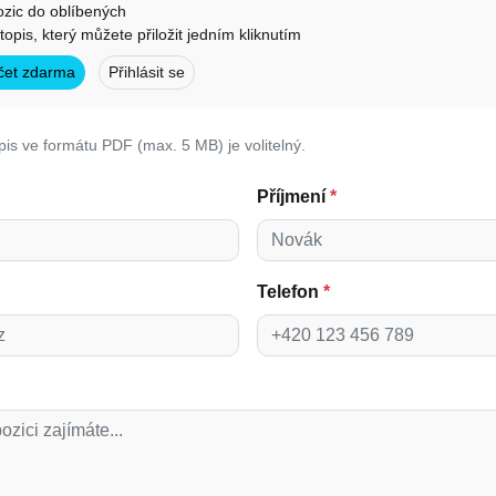
ozic do oblíbených
otopis, který můžete přiložit jedním kliknutím
účet zdarma
Přihlásit se
pis ve formátu PDF (max. 5 MB) je volitelný.
Příjmení
*
Telefon
*