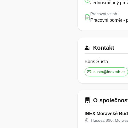
Jednosměnný pro
Pracovní vztah
Pracovní poměr - 
Kontakt
Boris Šusta
susta@inexmb.cz
O společnos
INEX Moravské Buděj
Husova 890, Moravs