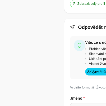
Zobrazit celý profil
Odpovědět n
Víte, že s 
Přehled vš
Sledování s
Ukládání p
Vlastní živ
Vytvořit 
Vyplňte formulář. Životo
Jméno
*