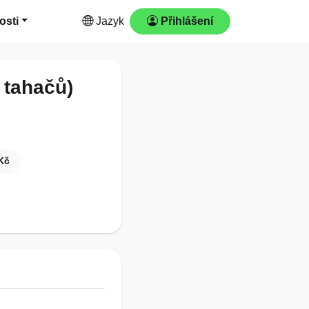
osti
Jazyk
Přihlášení
 tahačů)
Kč