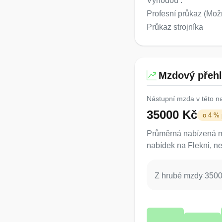
Výhodou :
Profesní průkaz (Možn
Průkaz strojníka
Mzdový přeh
Nástupní mzda v této n
35000 Kč
o 4 %
Průměrná nabízená mz
nabídek na Flekni, ne
Z hrubé mzdy 35000