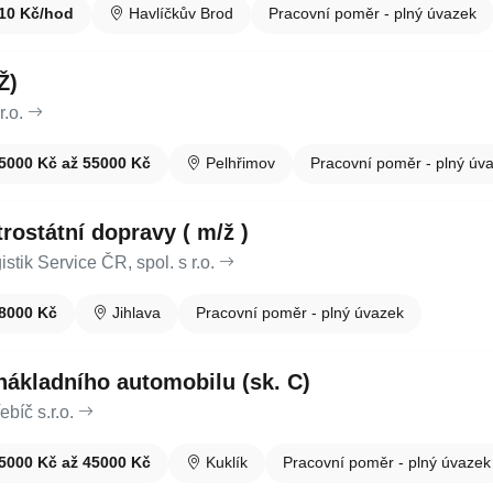
10 Kč/hod
Havlíčkův Brod
Pracovní poměr - plný úvazek
Ž)
.o.
5000 Kč až 55000 Kč
Pelhřimov
Pracovní poměr - plný úv
trostátní dopravy ( m/ž )
stik Service ČR, spol. s r.o.
8000 Kč
Jihlava
Pracovní poměr - plný úvazek
nákladního automobilu (sk. C)
bíč s.r.o.
5000 Kč až 45000 Kč
Kuklík
Pracovní poměr - plný úvazek