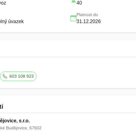
voz
40
Platnost do
plný úvazek
31.12.2026
603 108 923
ti
ovice, s.r.o.
ké Budějovice, 67602