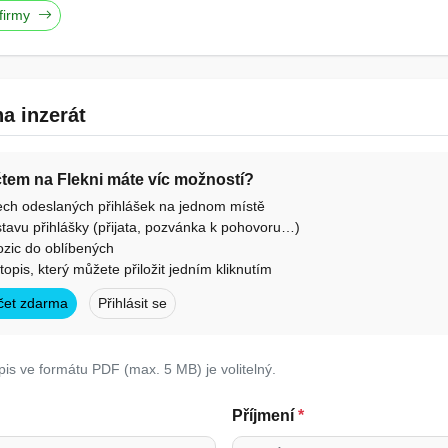
 firmy
a inzerát
účtem na Flekni máte víc možností?
ech odeslaných přihlášek na jednom místě
tavu přihlášky (přijata, pozvánka k pohovoru…)
ozic do oblíbených
otopis, který můžete přiložit jedním kliknutím
účet zdarma
Přihlásit se
pis ve formátu PDF (max. 5 MB) je volitelný.
Příjmení
*