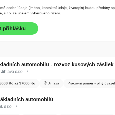
 mé osobní údaje (jméno, kontaktní údaje, životopis) budou předány sp
, s.r.o. za účelem výběrového řízení.
t přihlášku
kladních automobilů - rozvoz kusových zásilek 
hlava s.r.o.
3000 Kč až 37000 Kč
Jihlava
Pracovní poměr - plný úvaze
 nákladních automobilů
 s r.o.