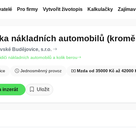
atelé
Pro firmy
Vytvořit životopis
Kalkulačky
Zajímav
/ka nákladních automobilů (kromě
ské Budějovice, s.r.o.
řidiči nákladních automobilů a kolik berou
ice
Jednosměnný provoz
Mzda od 35000 Kč až 42000 
 inzerát
Uložit