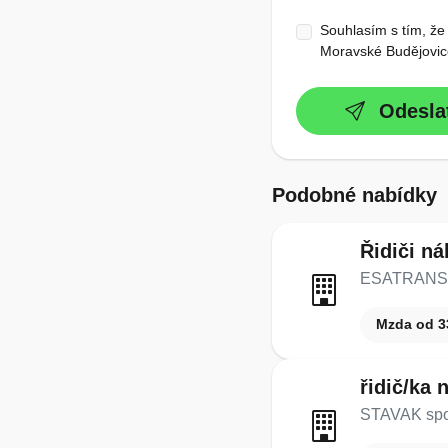
Souhlasím s tím, že
Moravské Budějovice
Odesla
Podobné nabídky
Řidiči ná
ESATRANS Ji
Mzda od 3
řidič/ka
STAVAK spol.