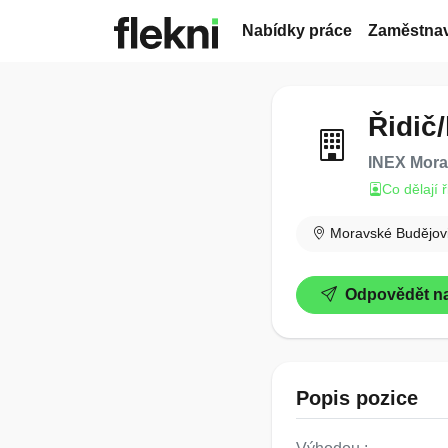
Nabídky práce
Zaměstnav
Řidič
INEX Morav
Co dělají 
Moravské Budějov
Odpovědět na
Popis pozice