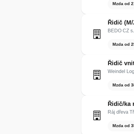
Mzda od 2
Řidič (M/
BEDO CZ s.r
Mzda od 2
Řidič vni
Weindel Logi
Mzda od 3
Řidič/ka 
Ráj dřeva Tře
Mzda od 3