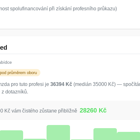
ost spolufinancování při získání profesního průkazu)
led
abídce
 pod průměrem oboru
da pro tuto profesi je
36394 Kč
(medián 35000 Kč) — spočítán
 z dotazníků.
28260 Kč
 Kč vám čistého zůstane přibližně