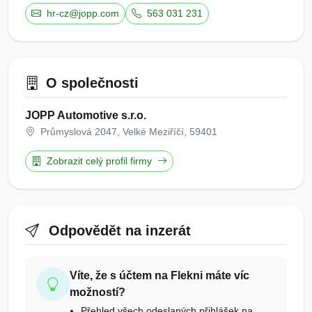
hr-cz@jopp.com
563 031 231
O společnosti
JOPP Automotive s.r.o.
Průmyslová 2047, Velké Meziříčí, 59401
Zobrazit celý profil firmy
Odpovědět na inzerát
Víte, že s účtem na Flekni máte víc
možností?
Přehled všech odeslaných přihlášek na