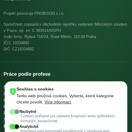
Projekt provozuje PROBISON s.r.o.
Společnost zapsaná v obchodním rejstříku vedeném Městským soudem
v Praze, sp. zn. C 383014/MSPH
Sídlo firmy: Rybná 716/24, Staré Město, 110 00 Praha
IČO: 19204892
DIČ: CZ19204892
Práce podle profese
Dělníci v oblasti výstavby a údržby budov
Pomocní kuchaři
Souhlas s cookies
Kuchaři
Skladníci, obsluha manipulačních vozíků
Tento web používá cookies. Vyberte, které kategorie
Číšníci a servírky
Ostatní uklízeči a pomocníci
chcete povolit.
Více informací
Řidiči nákladních automobilů, tahačů a speciálních vozidel
Nezbytné
Pomocníci v kuchyni
Všeobecní administrativní pracovníci
Cookies potřebné pro základní fungování webu (přihlášení,
Svářeči
Všechny profese →
Platy podle profese →
formuláře, bezpečnost).
Kalkulačky →
Analytické
Pomáhají nám porozumět návštěvnosti a zlepšovat web.