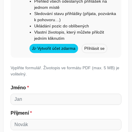
Přehled všech odeslaných přihlášek na
jednom místě
Sledování stavu přihlášky (přijata, pozvánka
k pohovoru…)
Ukládání pozic do oblíbených
Vlastní životopis, který můžete přiložit
jedním kliknutím
Vytvořit účet zdarma
Přihlásit se
Vyplňte formulář. Životopis ve formátu PDF (max. 5 MB) je
volitelný.
Jméno
*
Příjmení
*