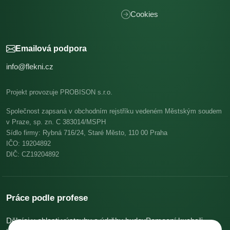
Cookies
Emailová podpora
info@flekni.cz
Projekt provozuje PROBISON s.r.o.
Společnost zapsaná v obchodním rejstříku vedeném Městským soudem
v Praze, sp. zn. C 383014/MSPH
Sídlo firmy: Rybná 716/24, Staré Město, 110 00 Praha
IČO: 19204892
DIČ: CZ19204892
Práce podle profese
Dělníci v oblasti výstavby a údržby budov
Pomocní kuchaři