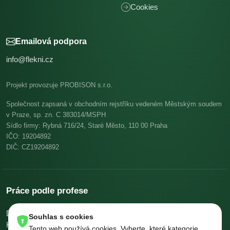
Cookies
Emailová podpora
info@flekni.cz
Projekt provozuje PROBISON s.r.o.
Společnost zapsaná v obchodním rejstříku vedeném Městským soudem
v Praze, sp. zn. C 383014/MSPH
Sídlo firmy: Rybná 716/24, Staré Město, 110 00 Praha
IČO: 19204892
DIČ: CZ19204892
Práce podle profese
Dělníci v oblasti výstavby a údržby budov
Pomocní kuchaři
Souhlas s cookies
Kuchaři
Skladníci, obsluha manipulačních vozíků
Tento web používá cookies. Vyberte, které kategorie