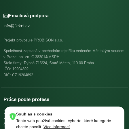
Emailová podpora
info@flekni.cz
Projekt provozuje PROBISON s.r.o.
Společnost zapsaná v obchodním rejstříku vedeném Městským soudem
v Praze, sp. zn. C 383014/MSPH
Sídlo firmy: Rybná 716/24, Staré Město, 110 00 Praha
IČO: 19204892
DIČ: CZ19204892
Práce podle profese
Dělníci v oblasti výstavby a údržby budov
Pomocní kuchaři
Souhlas s cookies
Kuchaři
Skladníci, obsluha manipulačních vozíků
Tento web používá cookies. Vyberte, které kategorie
Číšníci a servírky
Ostatní uklízeči a pomocníci
chcete povolit.
Více informací