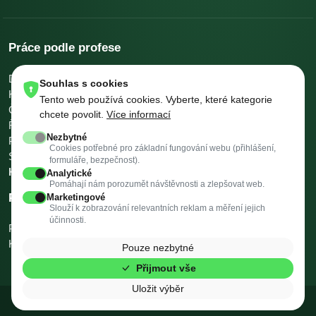
Práce podle profese
Dělníci v oblasti výstavby a údržby budov
Pomocní kuchaři
Souhlas s cookies
Kuchaři
Skladníci, obsluha manipulačních vozíků
Tento web používá cookies. Vyberte, které kategorie
Číšníci a servírky
Ostatní uklízeči a pomocníci
chcete povolit.
Více informací
Řidiči nákladních automobilů, tahačů a speciálních vozidel
Nezbytné
Pomocníci v kuchyni
Všeobecní administrativní pracovníci
Cookies potřebné pro základní fungování webu (přihlášení,
Svářeči
Všechny profese →
Platy podle profese →
formuláře, bezpečnost).
Kalkulačky →
Analytické
Pomáhají nám porozumět návštěvnosti a zlepšovat web.
Práce podle města
Marketingové
Slouží k zobrazování relevantních reklam a měření jejich
účinnosti.
Praha
Brno
Ostrava
Plzeň
Valašské Meziříčí
Třinec
Vysoké Mýto
Kopřivnice
Rožnov pod Radhoštěm
Krnov
Všechna města →
Pouze nezbytné
Přijmout vše
Uložit výběr
© 2026 Flekni. Všechna práva vyhrazena.
v2.3 (f50d58f · 02.08.2026)