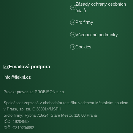
Zásady ochrany osobních
údajů
Pro firmy
Všeobecné podmínky
Cookies
Emailová podpora
info@flekni.cz
Projekt provozuje PROBISON s.r.o.
Společnost zapsaná v obchodním rejstříku vedeném Městským soudem
v Praze, sp. zn. C 383014/MSPH
Sídlo firmy: Rybná 716/24, Staré Město, 110 00 Praha
IČO: 19204892
DIČ: CZ19204892