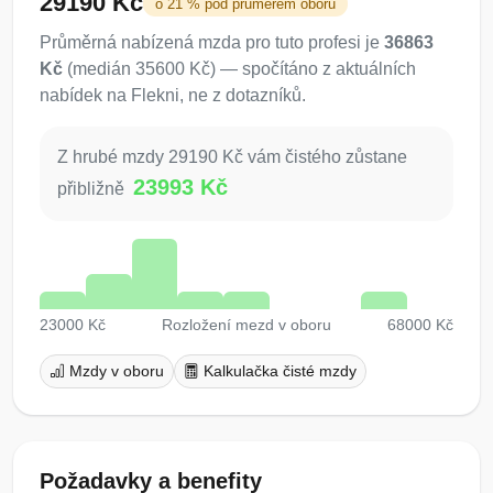
29190 Kč
o 21 % pod průměrem oboru
Průměrná nabízená mzda pro tuto profesi je
36863
Kč
(medián 35600 Kč) — spočítáno z aktuálních
nabídek na Flekni, ne z dotazníků.
Z hrubé mzdy 29190 Kč vám čistého zůstane
23993 Kč
přibližně
23000 Kč
Rozložení mezd v oboru
68000 Kč
Mzdy v oboru
Kalkulačka čisté mzdy
Požadavky a benefity