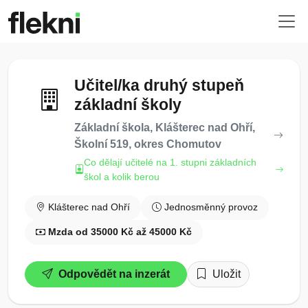
Učitel/ka druhý stupeň
základní školy
Základní škola, Klášterec nad Ohří,
Školní 519, okres Chomutov
Co dělají učitelé na 1. stupni základních
škol a kolik berou
Klášterec nad Ohří
Jednosměnný provoz
Mzda od 35000 Kč až 45000 Kč
Odpovědět na inzerát
Uložit