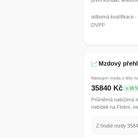
první kontakt: telefo
odborná kvalifikace 
DVPP
Mzdový přeh
Nástupní mzda v této n
35840 Kč
o 18 
Průměrná nabízená mz
nabídek na Flekni, ne
Z hrubé mzdy 35840