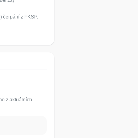
ber.cz)
) čerpání z FKSP,
o z aktuálních