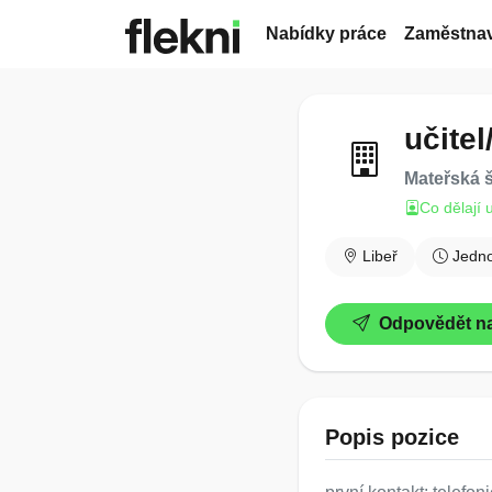
Nabídky práce
Zaměstnav
učite
Mateřská š
Co dělají 
Libeř
Jedn
Odpovědět na
Popis pozice