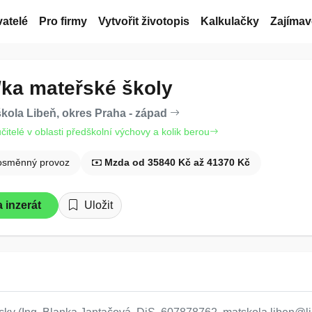
atelé
Pro firmy
Vytvořit životopis
Kalkulačky
Zajímav
l/ka mateřské školy
kola Libeň, okres Praha - západ
učitelé v oblasti předškolní výchovy a kolik berou
osměnný provoz
Mzda od 35840 Kč až 41370 Kč
 inzerát
Uložit