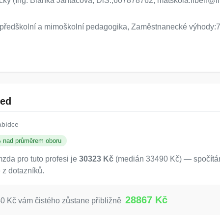
nicky (Ing. Blanka Jantačová, DiS.,607878762, matskola.liben@li
- předškolní a mimoškolní pedagogika, Zaměstnanecké výhody:7
led
abídce
% nad průměrem oboru
da pro tuto profesi je
30323 Kč
(medián 33490 Kč) — spočítán
 z dotazníků.
28867 Kč
 Kč vám čistého zůstane přibližně