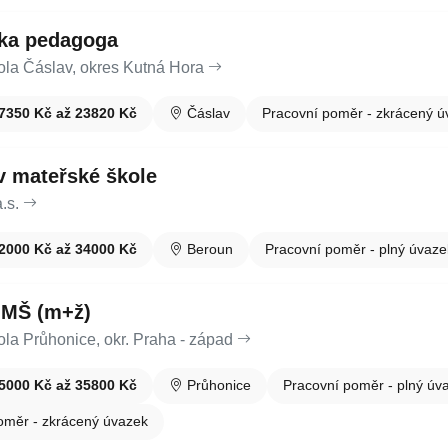
/ka pedagoga
ola Čáslav, okres Kutná Hora
7350 Kč až 23820 Kč
Čáslav
Pracovní poměr - zkrácený ú
 v mateřské škole
.s.
2000 Kč až 34000 Kč
Beroun
Pracovní poměr - plný úvaze
a MŠ (m+ž)
la Průhonice, okr. Praha - západ
5000 Kč až 35800 Kč
Průhonice
Pracovní poměr - plný úv
oměr - zkrácený úvazek