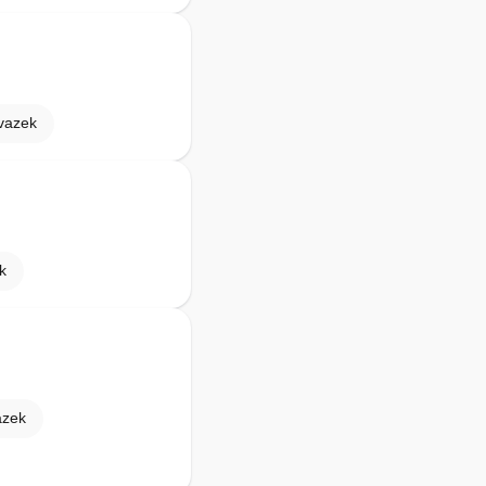
vazek
k
azek