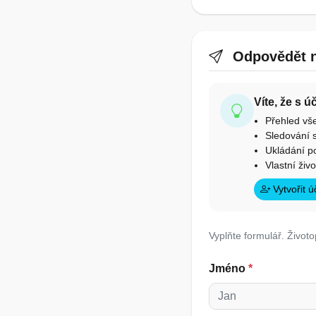
Odpovědět n
Víte, že s 
Přehled vš
Sledování s
Ukládání p
Vlastní živ
Vytvořit 
Vyplňte formulář. Životo
Jméno
*