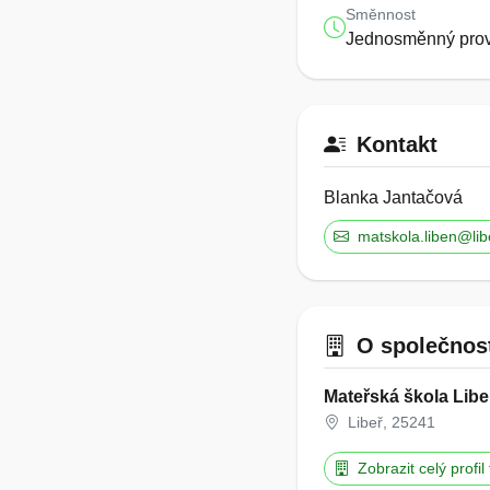
Směnnost
Jednosměnný pro
Kontakt
Blanka Jantačová
matskola.liben@lib
O společnos
Mateřská škola Libe
Libeř, 25241
Zobrazit celý profil