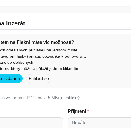
a inzerát
účtem na Flekni máte víc možností?
ech odeslaných přihlášek na jednom místě
tavu přihlášky (přijata, pozvánka k pohovoru…)
ozic do oblíbených
otopis, který můžete přiložit jedním kliknutím
účet zdarma
Přihlásit se
pis ve formátu PDF (max. 5 MB) je volitelný.
Příjmení
*