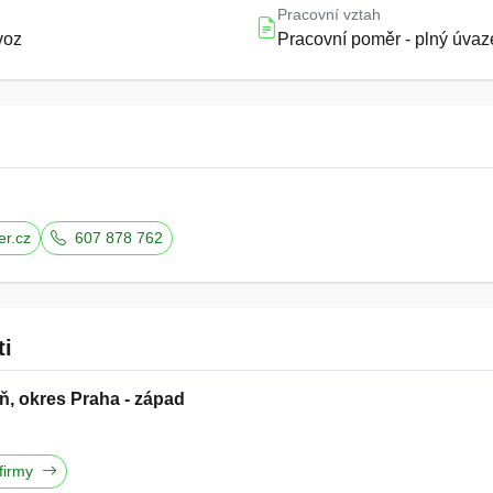
Pracovní vztah
voz
Pracovní poměr - plný úvaz
er.cz
607 878 762
ti
ň, okres Praha - západ
 firmy