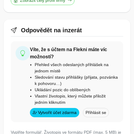
Zobrazit celý profil firmy
Odpovědět na inzerát
Víte, že s účtem na Flekni máte víc
možností?
Přehled všech odeslaných přihlášek na
jednom místě
Sledování stavu přihlášky (přijata, pozvánka
k pohovoru…)
Ukládání pozic do oblíbených
Vlastní životopis, který můžete přiložit
jedním kliknutím
Vytvořit účet zdarma
Přihlásit se
Vyplňte formulář. Životopis ve formátu PDF (max. 5 MB) je