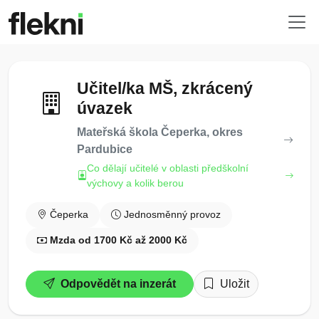
Učitel/ka MŠ, zkrácený
úvazek
Mateřská škola Čeperka, okres
Pardubice
Co dělají učitelé v oblasti předškolní
výchovy a kolik berou
Čeperka
Jednosměnný provoz
Mzda od 1700 Kč až 2000 Kč
Odpovědět na inzerát
Uložit