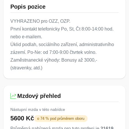
Popis pozice
VYHRAZENO pro OZZ, OZP.
První kontakt telefonicky Po, St, Čt 8:00-14:00 hod.
nebo e-mailem.
Úklid podlah, sociálního zařízení, administrativního
zázemí. Po-Ne: od 7:00-9:00 čtvrtek volno.
Zaměstnanecké výhody: Bonusy až 3000,-
(stravenky, atd.)
Mzdový přehled
Nástupní mzda v této nabídce
5600 Kč
o 74 % pod průměrem oboru
Průměrná nabízená mzda pro tuto profesi je
21619