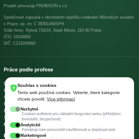
Projekt provozuje PROBISON s.r.o.
Společnost zapsaná v obchodním rejstříku vedeném Městským soudem
v Praze, sp. zn. C 383014/MSPH
Sídlo firmy: Rybná 716/24, Staré Město, 110 00 Praha
IČO: 19204892
DIČ: CZ19204892
Práce podle profese
Dělníci v oblasti výstavby a údržby budov
Pomocní kuchaři
Souhlas s cookies
Kuchaři
Skladníci, obsluha manipulačních vozíků
Tento web používá cookies. Vyberte, které kategorie
Číšníci a servírky
Ostatní uklízeči a pomocníci
chcete povolit.
Více informací
Řidiči nákladních automobilů, tahačů a speciálních vozidel
Nezbytné
Pomocníci v kuchyni
Všeobecní administrativní pracovníci
Cookies potřebné pro základní fungování webu (přihlášení,
Svářeči
Všechny profese →
Platy podle profese →
formuláře, bezpečnost).
Kalkulačky →
Analytické
Pomáhají nám porozumět návštěvnosti a zlepšovat web.
Práce podle města
Marketingové