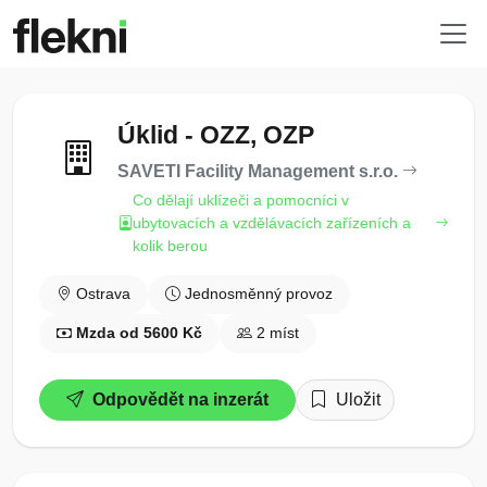
Úklid - OZZ, OZP
SAVETI Facility Management s.r.o.
Co dělají uklízeči a pomocníci v
ubytovacích a vzdělávacích zařízeních a
kolik berou
Ostrava
Jednosměnný provoz
Mzda od 5600 Kč
2 míst
Odpovědět na inzerát
Uložit