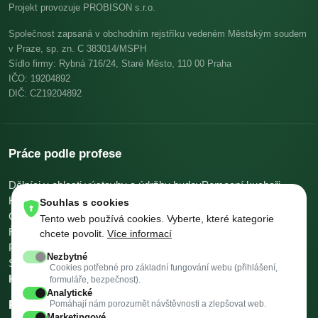
Projekt provozuje PROBISON s.r.o.
Společnost zapsaná v obchodním rejstříku vedeném Městským soudem
v Praze, sp. zn. C 383014/MSPH
Sídlo firmy: Rybná 716/24, Staré Město, 110 00 Praha
IČO: 19204892
DIČ: CZ19204892
Práce podle profese
Dělníci v oblasti výstavby a údržby budov
Pomocní kuchaři
Kuchaři
Skladníci, obsluha manipulačních vozíků
Souhlas s cookies
Číšníci a servírky
Ostatní uklízeči a pomocníci
Tento web používá cookies. Vyberte, které kategorie
Řidiči nákladních automobilů, tahačů a speciálních vozidel
chcete povolit.
Více informací
Pomocníci v kuchyni
Všeobecní administrativní pracovníci
Nezbytné
Svářeči
Všechny profese →
Platy podle profese →
Cookies potřebné pro základní fungování webu (přihlášení,
Kalkulačky →
formuláře, bezpečnost).
Analytické
Práce podle města
Pomáhají nám porozumět návštěvnosti a zlepšovat web.
Marketingové