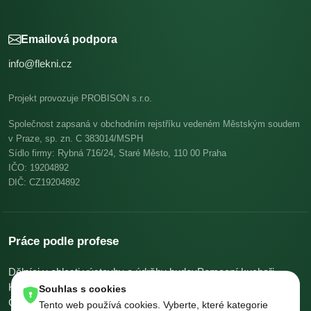
Emailová podpora
info@flekni.cz
Projekt provozuje PROBISON s.r.o.
Společnost zapsaná v obchodním rejstříku vedeném Městským soudem
v Praze, sp. zn. C 383014/MSPH
Sídlo firmy: Rybná 716/24, Staré Město, 110 00 Praha
IČO: 19204892
DIČ: CZ19204892
Práce podle profese
Dělníci v oblasti výstavby a údržby budov
Pomocní kuchaři
Kuchaři
Skladníci, obsluha manipulačních vozíků
Souhlas s cookies
Číšníci a servírky
Ostatní uklízeči a pomocníci
Tento web používá cookies. Vyberte, které kategorie