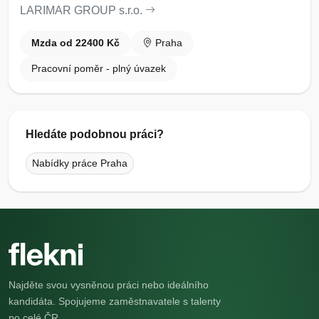
LARIMAR GROUP s.r.o.
Mzda od 22400 Kč
Praha
Pracovní poměr - plný úvazek
Hledáte podobnou práci?
Nabídky práce Praha
Najděte svou vysněnou práci nebo ideálního
kandidáta. Spojujeme zaměstnavatele s talenty
po celé ČR.