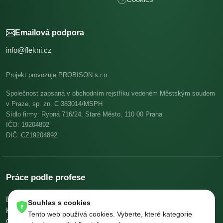
Emailová podpora
info@flekni.cz
Projekt provozuje PROBISON s.r.o.
Společnost zapsaná v obchodním rejstříku vedeném Městským soudem
v Praze, sp. zn. C 383014/MSPH
Sídlo firmy: Rybná 716/24, Staré Město, 110 00 Praha
IČO: 19204892
DIČ: CZ19204892
Práce podle profese
Dělníci v oblasti výstavby a údržby budov
Pomocní kuchaři
Souhlas s cookies
Kuchaři
Skladníci, obsluha manipulačních vozíků
Tento web používá cookies. Vyberte, které kategorie
Číšníci a servírky
Ostatní uklízeči a pomocníci