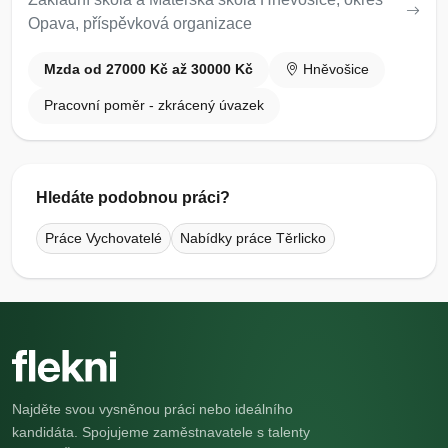
Opava, příspěvková organizace
Mzda od 27000 Kč až 30000 Kč
Hněvošice
Pracovní poměr - zkrácený úvazek
Hledáte podobnou práci?
Práce Vychovatelé
Nabídky práce Těrlicko
Najděte svou vysněnou práci nebo ideálního
kandidáta. Spojujeme zaměstnavatele s talenty