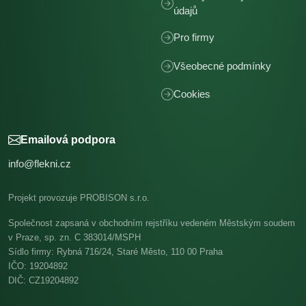
údajů
Pro firmy
Všeobecné podmínky
Cookies
Emailová podpora
info@flekni.cz
Projekt provozuje PROBISON s.r.o.
Společnost zapsaná v obchodním rejstříku vedeném Městským soudem
v Praze, sp. zn. C 383014/MSPH
Sídlo firmy: Rybná 716/24, Staré Město, 110 00 Praha
IČO: 19204892
DIČ: CZ19204892