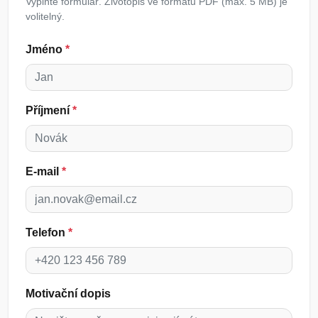
Vyplňte formulář. Životopis ve formátu PDF (max. 5 MB) je
volitelný.
Jméno
*
Příjmení
*
E-mail
*
Telefon
*
Motivační dopis